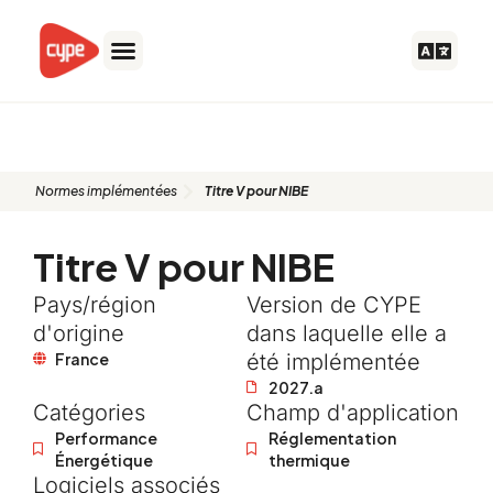
Aller
au
contenu
Titre V pour NIBE
Normes implémentées
Titre V pour NIBE
Titre V pour NIBE
Pays/région
Version de CYPE
d'origine
dans laquelle elle a
France
été implémentée
2027.a
Catégories
Champ d'application
Performance
Réglementation
Énergétique
thermique
Logiciels associés