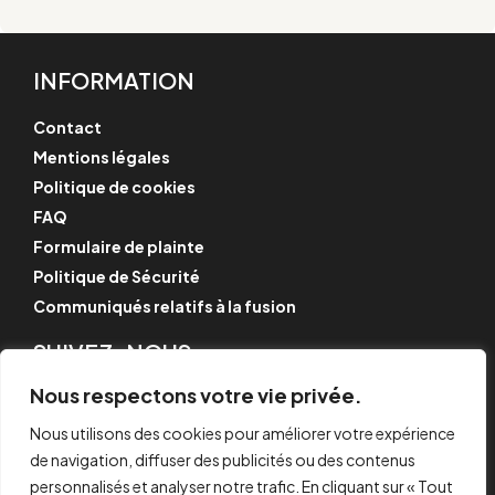
INFORMATION
Contact
Mentions légales
Politique de cookies
FAQ
Formulaire de plainte
Politique de Sécurité
Communiqués relatifs à la fusion
SUIVEZ-NOUS
Instagram
Nous respectons votre vie privée.
LinkedIn
Nous utilisons des cookies pour améliorer votre expérience
YouTube
de navigation, diffuser des publicités ou des contenus
personnalisés et analyser notre trafic. En cliquant sur « Tout