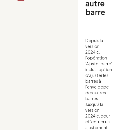
autre
barre
Depuis la
version
2024.c,
l'opération
‘Ajuster barre’
inclut l'option
d'ajuster les
barres à
l'enveloppe
des autres
barres.
Jusqu'à la
version
2024.c, pour
effectuer un
ajustement