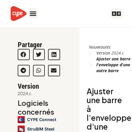
Aller
au
contenu
Partager
Nouveautés
Version
2024.c
Ajuster une barre
l'enveloppe d'une
autre barre
Version
Ajuster
2024.c
une barre
Logiciels
à
concernés
l'enveloppe
CYPE Connect
d'une
StruBIM Steel