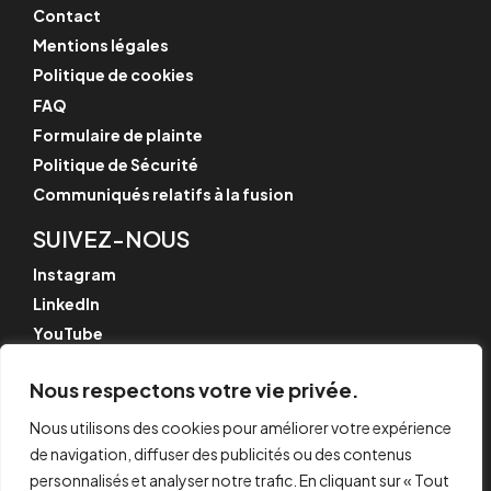
Contact
Mentions légales
Politique de cookies
FAQ
Formulaire de plainte
Politique de Sécurité
Communiqués relatifs à la fusion
SUIVEZ-NOUS
Instagram
LinkedIn
YouTube
Nous respectons votre vie privée.
Nous utilisons des cookies pour améliorer votre expérience
© CYPE Ingenieros, S.A.
Av. de Loring, 4
de navigation, diffuser des publicités ou des contenus
03003 Alicante, Espagne
personnalisés et analyser notre trafic. En cliquant sur « Tout