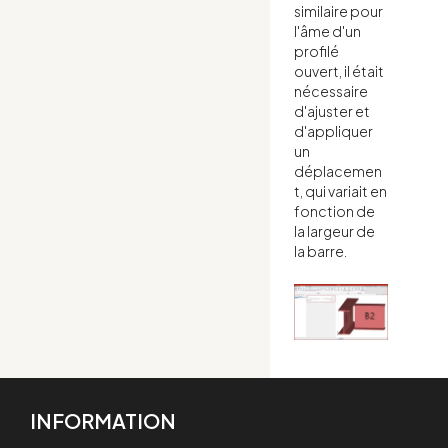
similaire pour
l'âme d'un
profilé
ouvert, il était
nécessaire
d'ajuster et
d'appliquer
un
déplacemen
t, qui variait en
fonction de
la largeur de
la barre.
INFORMATION