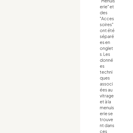
"Menuis
erie" et
des
"Acces
soires"
ont été
séparé
es en
onglet
s. Les
donné
es
techni
ques
associ
ées au
vitrage
et à la
menuis
erie se
trouve
nt dans
ces