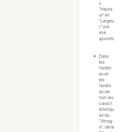
s
"Haute
ur" et
"Largeu
r" ont
été
ajoutés
.
Dans
les
fenêtr
es et
les
fenêtr
es de
toit, les
caract
éristiqu
es du
"Vitrag
e", de la