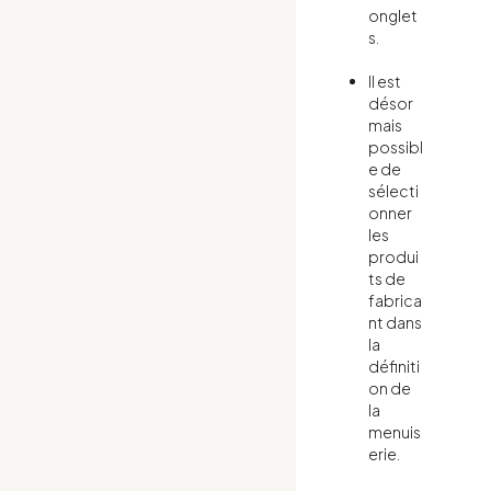
onglet
s.
Il est
désor
mais
possibl
e de
sélecti
onner
les
produi
ts de
fabrica
nt dans
la
définiti
on de
la
menuis
erie.