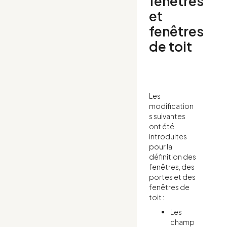
fenêtres
et
fenêtres
de toit
Les
modification
s suivantes
ont été
introduites
pour la
définition des
fenêtres, des
portes et des
fenêtres de
toit :
Les
champ