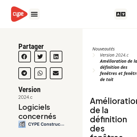
Aller
au
contenu
Partager
Nouveautés
Version
2024.c
Amélioration de l
définition des
fenêtres et fenêtr
de toit
Version
2024.c
Amélioratio
Logiciels
de la
concernés
définition
CYPE Construction Systems
des