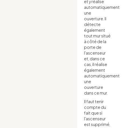
et y réalise
automatiquement
une
ouverture. Il
détecte
également
tout mur situé
à côté de la
porte de
l'ascenseur
et, dans ce
cas, il réalise
également
automatiquement
une
ouverture
dans ce mur.
Il faut tenir
compte du
fait que si
l'ascenseur
est supprimé,