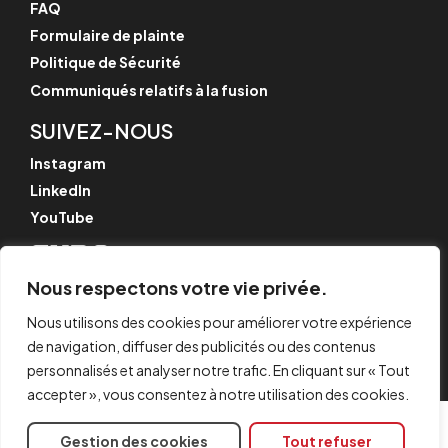
FAQ
Formulaire de plainte
Politique de Sécurité
Communiqués relatifs à la fusion
SUIVEZ-NOUS
Instagram
LinkedIn
YouTube
Nous respectons votre vie privée.
© CYPE Ingenieros, S.A.
Nous utilisons des cookies pour améliorer votre expérience
Av. de Loring, 4
03003 Alicante, Espagne
de navigation, diffuser des publicités ou des contenus
personnalisés et analyser notre trafic. En cliquant sur « Tout
accepter », vous consentez à notre utilisation des cookies.
Gestion des cookies
Tout refuser