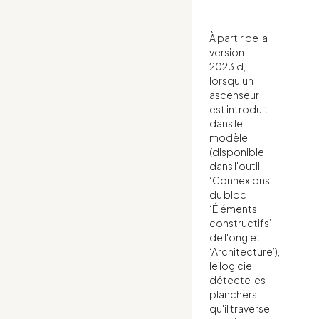
À partir de la
version
2023.d,
lorsqu'un
ascenseur
est introduit
dans le
modèle
(disponible
dans l'outil
‘Connexions’
du bloc
‘Éléments
constructifs’
de l'onglet
‘Architecture’),
le logiciel
détecte les
planchers
qu'il traverse