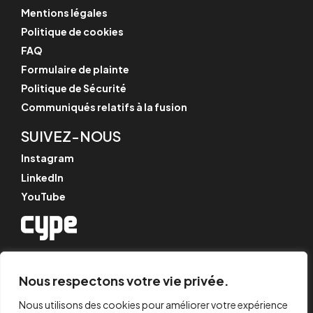
Mentions légales
Politique de cookies
FAQ
Formulaire de plainte
Politique de Sécurité
Communiqués relatifs à la fusion
SUIVEZ-NOUS
Instagram
LinkedIn
YouTube
© CYPE Ingenieros, S.A.
Av. de Loring, 4
Nous respectons votre vie privée.
03003 Alicante, Espagne
Nous utilisons des cookies pour améliorer votre expérience