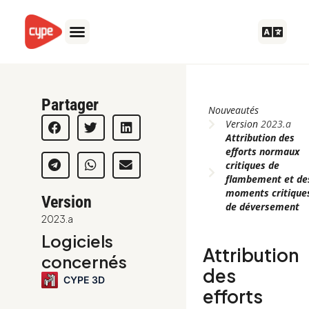
Aller
au
contenu
Partager
Nouveautés
Version
2023.a
Attribution des
efforts normaux
critiques de
flambement et de
moments critique
Version
de déversement
2023.a
Logiciels
Attribution
concernés
des
CYPE 3D
efforts