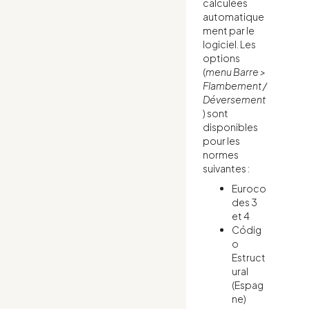
calculées
automatique
ment par le
logiciel. Les
options
(
menu Barre >
Flambement /
Déversement
) sont
disponibles
pour les
normes
suivantes :
Euroco
des 3
et 4
Códig
o
Estruct
ural
(Espag
ne)