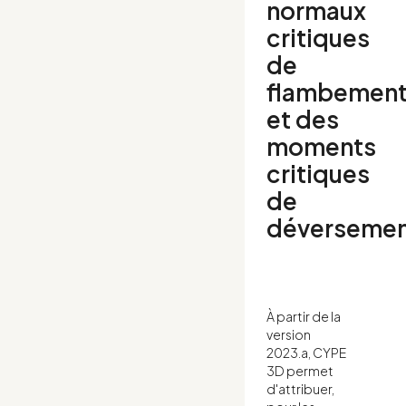
normaux
critiques
de
flambemen
et des
moments
critiques
de
déverseme
À partir de la
version
2023.a, CYPE
3D permet
d'attribuer,