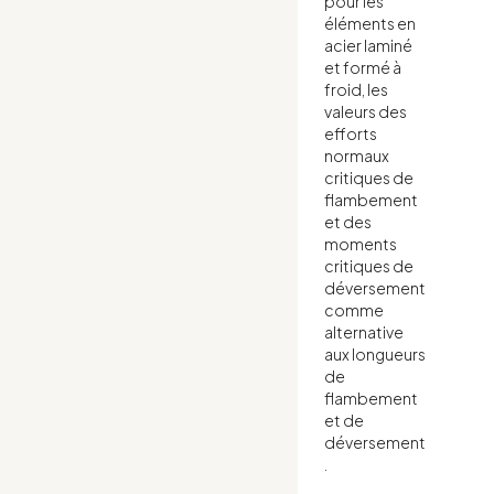
pour les
éléments en
acier laminé
et formé à
froid, les
valeurs des
efforts
normaux
critiques de
flambement
et des
moments
critiques de
déversement
comme
alternative
aux longueurs
de
flambement
et de
déversement
.