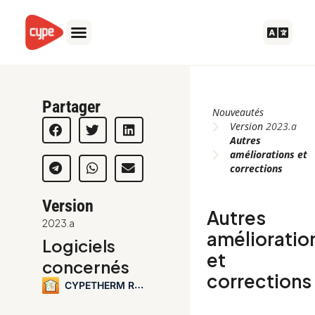
Aller
au
contenu
Partager
Nouveautés
Version
2023.a
Autres
améliorations et
corrections
Version
Autres
2023.a
amélioratio
Logiciels
et
concernés
corrections
CYPETHERM RE2020