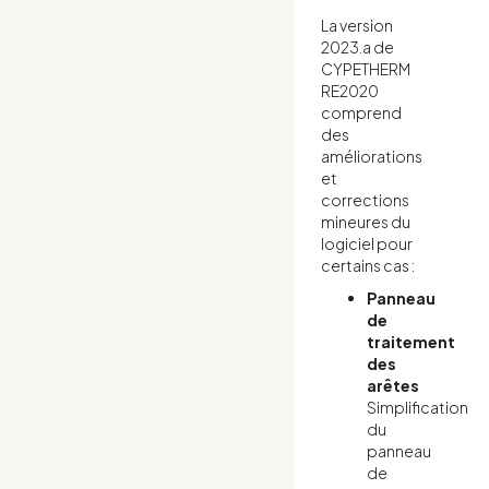
La version
2023.a de
CYPETHERM
RE2020
comprend
des
améliorations
et
corrections
mineures du
logiciel pour
certains cas :
Panneau
de
traitement
des
arêtes
Simplification
du
panneau
de