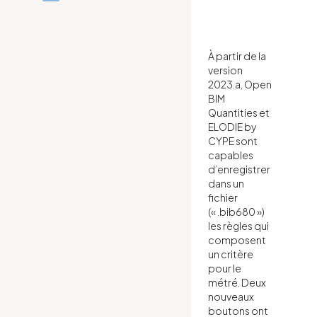
À partir de la
version
2023.a, Open
BIM
Quantities et
ELODIE by
CYPE sont
capables
d’enregistrer
dans un
fichier
(« .bib680 »)
les règles qui
composent
un critère
pour le
métré. Deux
nouveaux
boutons ont