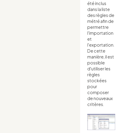
été inclus
dans la liste
des règles de
métré afin de
permettre
l'importation
et
l'exportation.
De cette
manière, il est
possible
d'utiliser les
règles
stockées
pour
composer
de nouveaux
critères.