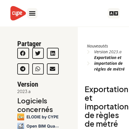
Aller
au
contenu
Partager
Nouveautés
Version
2023.a
Exportation et
importation de
règles de métré
Version
Exportation
2023.a
et
Logiciels
importation
concernés
de règles
ELODIE by CYPE
de métré
Open BIM Quantities