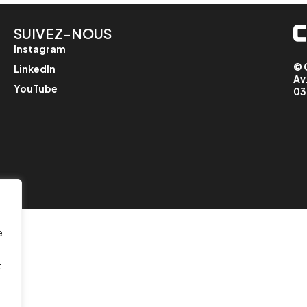
SUIVEZ-NOUS
Instagram
© 
LinkedIn
Av
YouTube
03
e
t
.