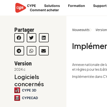
Aller
CYPE
Solutions
Formation
Support
au
Comment acheter
contenu
Partager
Nouveautés
Versio
Implémen
Version
Annexe nationale de la
2024.c
et règles pour les bât
Logiciels
Implémentée dans C
concernés
CYPE 3D
CYPECAD