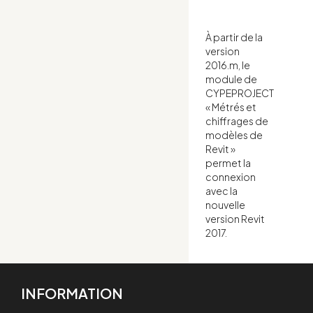
À partir de la
version
2016.m, le
module de
CYPEPROJECT
« Métrés et
chiffrages de
modèles de
Revit »
permet la
connexion
avec la
nouvelle
version Revit
2017.
INFORMATION