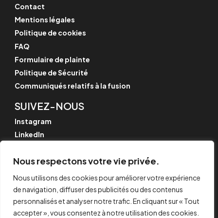
Contact
Mentions légales
Politique de cookies
FAQ
Formulaire de plainte
Politique de Sécurité
Communiqués relatifs à la fusion
SUIVEZ-NOUS
Instagram
LinkedIn
YouTube
Nous respectons votre vie privée.
Nous utilisons des cookies pour améliorer votre expérience
de navigation, diffuser des publicités ou des contenus
© CYPE Ingenieros, S.A.
Av. de Loring, 4
personnalisés et analyser notre trafic. En cliquant sur « Tout
03003 Alicante, Espagne
accepter », vous consentez à notre utilisation des cookies.