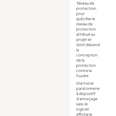
‘Niveau de
protection’,
pour
spécifier le
niveau de
protection
attribué au
projet et
dont dépend
la
conception
de la
protection
contre la
foudre.
Une fois le
paratonnerre
à dispositif
d'amorçage
saisi, le
logiciel
affiche le