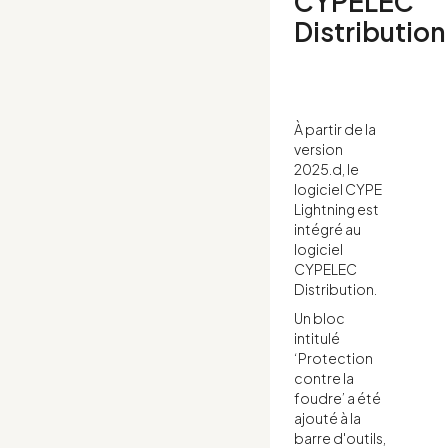
CYPELEC
Distribution
À partir de la
version
2025.d, le
logiciel CYPE
Lightning est
intégré au
logiciel
CYPELEC
Distribution.
Un bloc
intitulé
‘Protection
contre la
foudre’ a été
ajouté à la
barre d'outils,