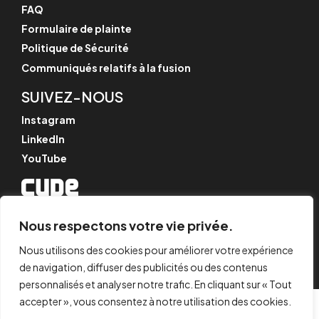
FAQ
Formulaire de plainte
Politique de Sécurité
Communiqués relatifs à la fusion
SUIVEZ-NOUS
Instagram
LinkedIn
YouTube
© CYPE Ingenieros, S.A.
Nous respectons votre vie privée.
Av. de Loring, 4
03003 Alicante, Espagne
Nous utilisons des cookies pour améliorer votre expérience
de navigation, diffuser des publicités ou des contenus
personnalisés et analyser notre trafic. En cliquant sur « Tout
accepter », vous consentez à notre utilisation des cookies.