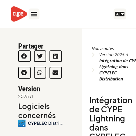
Aller
au
contenu
Partager
Nouveautés
Version
2025.d
Intégration de CY
Lightning dans
CYPELEC
Distribution
Version
2025.d
Intégration
Logiciels
de CYPE
concernés
Lightning
CYPELEC Distribution
dans