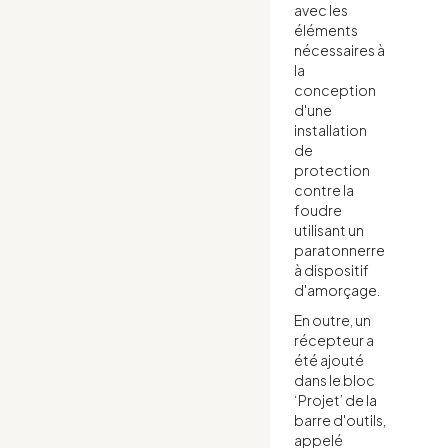
avec les
éléments
nécessaires à
la
conception
d'une
installation
de
protection
contre la
foudre
utilisant un
paratonnerre
à dispositif
d'amorçage.
En outre, un
récepteur a
été ajouté
dans le bloc
‘Projet’ de la
barre d'outils,
appelé