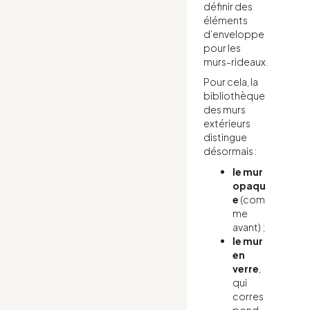
définir des
éléments
d’enveloppe
pour les
murs-rideaux.
Pour cela, la
bibliothèque
des murs
extérieurs
distingue
désormais :
le mur
opaqu
e
(com
me
avant) ;
le mur
en
verre
,
qui
corres
pond