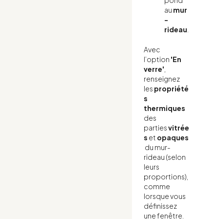
au
mur
-
rideau
.
Avec
l’option
'En
verre'
,
renseignez
les
propriété
s
thermiques
des
parties
vitrée
s
et
opaques
du mur-
rideau (selon
leurs
proportions),
comme
lorsque vous
définissez
une fenêtre.