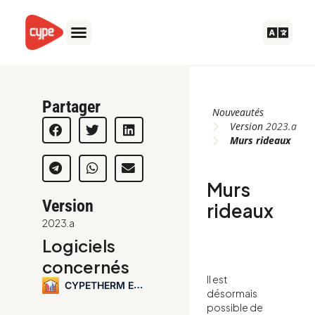
Aller
au
contenu
Partager
Nouveautés
Version
2023.a
Murs rideaux
Murs
Version
rideaux
2023.a
Logiciels
concernés
Il est
CYPETHERM EPlus
désormais
possible de