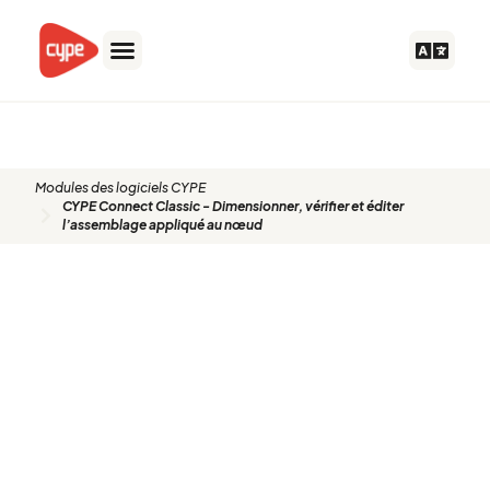
Aller
au
contenu
Modules des logiciels CYPE
CYPE Connect Classic - Dimensionner, vérifier et éditer
l’assemblage appliqué au nœud