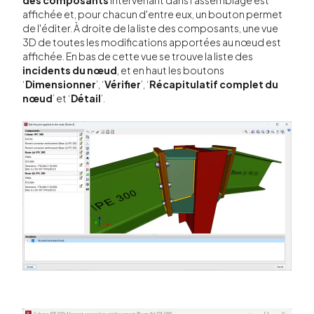
affichée et, pour chacun d'entre eux, un bouton permet
de l'éditer. À droite de la liste des composants, une vue
3D de toutes les modifications apportées au nœud est
affichée. En bas de cette vue se trouve la liste des
incidents du nœud
, et en haut les boutons
‘
Dimensionner
’, ‘
Vérifier
’, ‘
Récapitulatif complet du
nœud
’ et ‘
Détail
’.