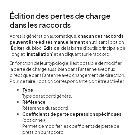
Édition des pertes de charge
dans les raccords
Après la génération automatique,
chacun des raccords
peuvent être édités manuellement
en utilisant l'option
‘
Éditer
’ du bloc ‘
Édition
’ de la barre d'outils principale de
l'onglet ‘
Installation
’ et en cliquant sur le raccord.
En fonction de leur typologie, il est possible de modifier
la perte de charge aussi bien dans l’antenne avec flux
direct que dans l’antenne avec changement de direction.
Pour ce faire, l'option correspondante doit être activée :
Type
Type de raccord généré.
Référence
Référence du raccord.
Coefficients de perte de pression spécifiques
(optionnel)
Permet de modifier les coefficients de perte de
pression du raccord.