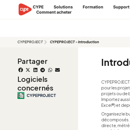
Aller
CYPE
Solutions
Formation
Support
au
Comment acheter
contenu
CYPEPROJECT - Introduction
CYPEPROJECT
CYPEPROJECT - Introduction
Introd
Partager
Logiciels
CYPEPROJECT es
concernés
pour les proje
projets ou de 
CYPEPROJECT
Importez aussi
Excel®) et depu
Organisez le bu
décomposés. Ré
directe, métré