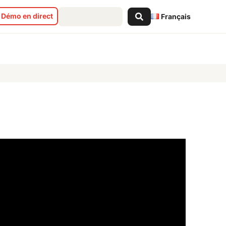
Search
Démo en direct
Français
...