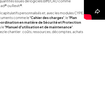
quantités issues de logiciels BIM/CAO comme
cad® ou Revit®.
capitulatifs personnalisés et, avec les modules CYPE,
ocuments comme le
'Cahier des charges'
, le
'Plan
ordination en matière de Sécurité et Protection
 le
'Manuel d'utilisation et de maintenance'
.
ivez le chantier : coûts, ressources, décomptes, achats