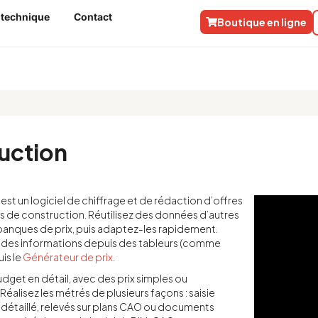
 technique
Contact
Boutique en ligne
uction
t un logiciel de chiffrage et de rédaction d’offres
ts de construction. Réutilisez des données d’autres
banques de prix, puis adaptez-les rapidement.
 des informations depuis des tableurs (comme
is le
Générateur de prix
.
dget en détail, avec des prix simples ou
alisez les métrés de plusieurs façons : saisie
 détaillé, relevés sur plans CAO ou documents