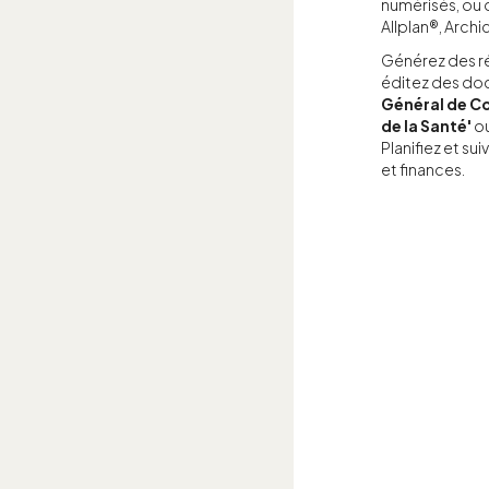
numérisés, ou 
Allplan®, Archi
Générez des ré
éditez des d
Général de Co
de la Santé'
ou
Planifiez et su
et finances.