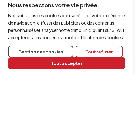
Nous respectons votre vie privée.
Nous utilisons des cookies pour améliorer votre expérience
de navigation, diffuser des publicités ou des contenus
personnalisés et analyser notre trafic. En cliquant sur « Tout
accepter », vous consentez à notre utilisation des cookies.
Note :
Gestion des cookies
Tout refuser
Un seul système de climatisation à air peut être associé à
chaque zone de thermique.
Tout accepter
Partager
Logiciels concernés
CYPETHERM EPlus