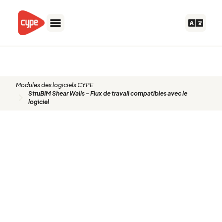
Aller
au
contenu
Modules des logiciels CYPE
StruBIM Shear Walls - Flux de travail compatibles avec le
logiciel