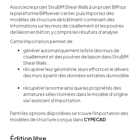
Associez le projet StruBIM Shear Walls à un projet BIM sur
la plateforme BIMserver.center, puis importez des
modèles de structure de bâtiment contenant des
informations sur les murs de cisaillement et les poutres
de liaison en béton, y compris les résultats d’analyse.
Cette importation permet de :
générer automatiquement la liste des murs de
cisaillement et des poutres de liaison dans StruBIM
Shear Walls ;
récupérer leur géométrie, leurs efforts et le dévers
des murs à partir des données extraites du modèle
;
récupérer la norme ainsi que les propriétés des
armatures sélectionnées dans le modèle d’origine
via l’assistant d’importation.
Parmi les options disponibles se trouve l'importation des
modèles de structure conçus dans
CYPECAD
.
Édition libre