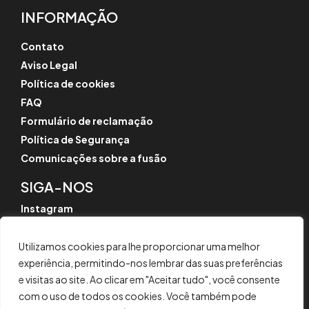
INFORMAÇÃO
Contato
Aviso Legal
Política de cookies
FAQ
Formulário de reclamação
Política de Segurança
Comunicações sobre a fusão
SIGA-NOS
Instagram
LinkedIn
YouTube
Utilizamos cookies para lhe proporcionar uma melhor
experiência, permitindo-nos lembrar das suas preferências
e visitas ao site. Ao clicar em "Aceitar tudo", você consente
com o uso de todos os cookies. Você também pode
© CYPE Ingenieros, S.A.