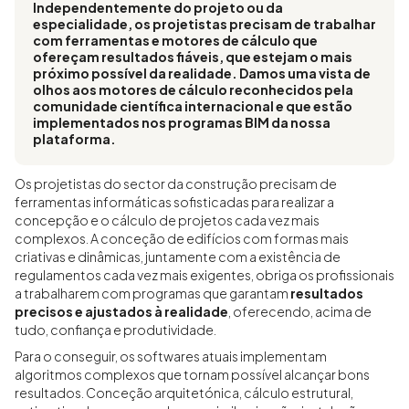
Independentemente do projeto ou da
especialidade, os projetistas precisam de trabalhar
com ferramentas e motores de cálculo que
ofereçam resultados fiáveis, que estejam o mais
próximo possível da realidade. Damos uma vista de
olhos aos motores de cálculo reconhecidos pela
comunidade científica internacional e que estão
implementados nos programas BIM da nossa
plataforma.
Os projetistas do sector da construção precisam de
ferramentas informáticas sofisticadas para realizar a
concepção e o cálculo de projetos cada vez mais
complexos. A conceção de edifícios com formas mais
criativas e dinâmicas, juntamente com a existência de
regulamentos cada vez mais exigentes, obriga os profissionais
a trabalharem com programas que garantam
resultados
precisos e ajustados à realidade
, oferecendo, acima de
tudo, confiança e produtividade.
Para o conseguir, os softwares atuais implementam
algoritmos complexos que tornam possível alcançar bons
resultados. Conceção arquitetónica, cálculo estrutural,