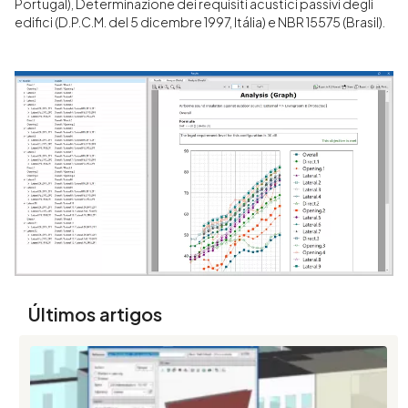
Portugal), Determinazione dei requisiti acustici passivi degli
edifici (D.P.C.M. del 5 dicembre 1997, Itália) e NBR 15575 (Brasil).
Últimos artigos