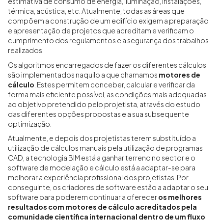
estimativa de consumo de energia, iluminação, instalações,
térmica, acústica, etc. Atualmente, todas as áreas que
compõem a construção de um edifício exigem a preparação
e apresentação de projetos que acreditam e verificam o
cumprimento dos regulamentos e a segurança dos trabalhos
realizados.
Os algoritmos encarregados de fazer os diferentes cálculos
são implementados naquilo a que chamamos
motores de
cálculo
. Estes permitem conceber, calcular e verificar da
forma mais eficiente possível, as condições mais adequadas
ao objetivo pretendido pelo projetista, através do estudo
das diferentes opções propostas e a sua subsequente
optimização.
Atualmente, e depois dos projetistas terem substituído a
utilização de cálculos manuais pela utilização de programas
CAD, a tecnologia BIM está a ganhar terreno no sector e o
software de modelação e cálculo está a adaptar-se para
melhorar a experiência profissional dos projetistas. Por
conseguinte, os criadores de software estão a adaptar o seu
software para poderem continuar a oferecer
os melhores
resultados com motores de cálculo acreditados pela
comunidade científica internacional dentro de um fluxo