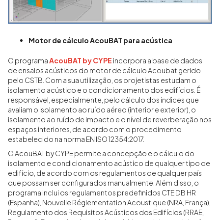
Motor de cálculo AcouBAT para acústica
O programa
AcouBAT by CYPE
incorpora a base de dados
de ensaios acústicos do motor de cálculo Acoubat gerido
pelo CSTB. Com a sua utilização, os projetistas estudam o
isolamento acústico e o condicionamento dos edifícios. É
responsável, especialmente, pelo cálculo dos índices que
avaliam o isolamento ao ruído aéreo (interior e exterior), o
isolamento ao ruído de impacto e o nível de reverberação nos
espaços interiores, de acordo com o procedimento
estabelecido na norma EN ISO 12354:2017.
O AcouBAT by CYPE permite a concepção e o cálculo do
isolamento e condicionamento acústico de qualquer tipo de
edifício, de acordo com os regulamentos de qualquer país
que possam ser configurados manualmente. Além disso, o
programa inclui os regulamentos predefinidos CTE DB HR
(Espanha), Nouvelle Réglementation Acoustique (NRA, França),
Regulamento dos Requisitos Acústicos dos Edifícios (RRAE,