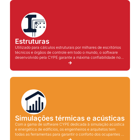
Estruturas
Utilizado para cálculos estruturais por milhares de escritórios
técnicos e órgãos de controle em todo o mundo, o software
desenvolvido pela CYPE garante a máxima confiabilidade nos
cálculos e permite que os usuários proponham soluções
técnicas e econômicas para o projeto.
Simulações térmicas e acústicas
Com a gama de software CYPE dedicada à simulação acústica
e energética de edifícios, os engenheiros e arquitetos tem
todas as ferramentas para garantir o conforto dos ocupantes e
reduzir o consumo de energia dos edifícios.