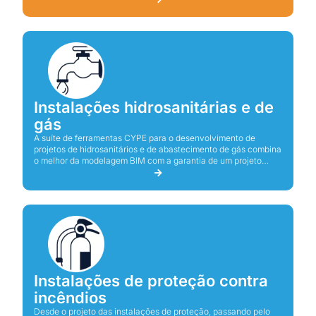
Instalações hidrosanitárias e de
gás
A suíte de ferramentas CYPE para o desenvolvimento de
projetos de hidrosanitários e de abastecimento de gás combina
o melhor da modelagem BIM com a garantia de um projeto
correto de acordo com critérios técnicos e regulamentares.
Instalações de proteção contra
incêndios
Desde o projeto das instalações de proteção, passando pelo