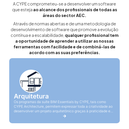
A CYPE comprometeu-se a desenvolver um software
que esteja
ao alcance dos profissionais de todas as
áreas do sector AEC.
Através de normas abertas e de uma metodologia de
desenvolvimento de software que promove a evolução
contínua e a escalabilidade,
qualquer profissional tem
a oportunidade de aprender a utilizar as nossas
ferramentas com facilidade e de combiná-las de
acordo com as suas preferências.
Arquitetura
Os programas da suíte BIM Essentials by CYPE, tais como
CYPE Architecture, permitem expressar toda a criatividade ao
desenvolver um projeto arquitetônico graças à praticidade e
produtividade que oferecem.