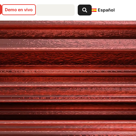
Search
Demo en vivo
Español
...