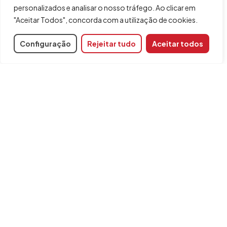
personalizados e analisar o nosso tráfego. Ao clicar em
"Aceitar Todos", concorda com a utilização de cookies.
Configuração
Rejeitar tudo
Aceitar todos
Documentação do projeto
Nunca foi tão fácil redigir, reunir e gerir documentação de
projetos utilizando a tecnologia BIM. O CYPE tem diferentes
ferramentas para este fim.
Interoperabilidade