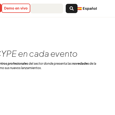
Search
Demo en vivo
Español
...
YPE en cada evento
tros profesionales
del sector donde presenta las
novedades
de la
omo sus nuevos lanzamientos.