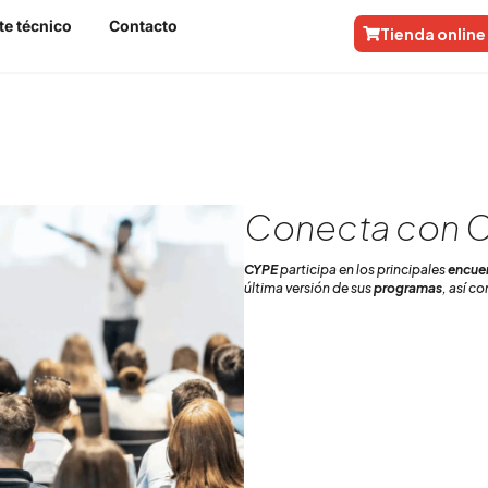
te técnico
Contacto
Tienda online
Conecta con C
CYPE
participa en los principales
encuen
última versión de sus
programas
, así c