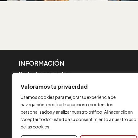
INFORMACIÓN
Contacta con nosotros
Aviso legal
Valoramos tu privacidad
Política de cookies
Usamos cookies para mejorar su experiencia de
FAQ
navegación, mostrarle anuncios o contenidos
Formulario de quejas
personalizados y analizar nuestro tráfico. Al hacer clic en
Certificaciones
“Aceptar todo” usted da su consentimiento a nuestro uso
de las cookies.
Política de Seguridad
Comunicados de Fusión