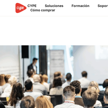
Ir
CYPE
Soluciones
Formación
Sopor
al
Cómo comprar
contenido
Próximos eventos