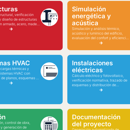
cturas
Simulación
energética y
tructural, verificación
y diseño de estructuras
acústica
n armado, acero, madera
Simulación y análisis térmico,
acústico y lumínico del edificio,
evaluación del confort y eficiencia
energética.
emas HVAC
Instalaciones
eléctricas
 cargas térmicas y
sistemas HVAC con
Cálculo eléctrico y fotovoltaico,
 de planos, esquemas y
verificación normativa, trazado de
 cálculo.
esquemas y distribución de
circuitos y protecciones.
ón
Documentación
del proyecto
ón, control de obra,
 y generación de
Generación automatizada de