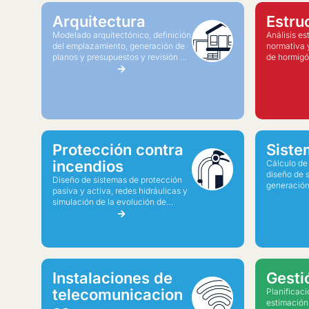
Arquitectura
Estru
Modelado arquitectónico, definición
Análisis es
del emplazamiento, generación de
normativa 
planos y presupuestos y revisión de
de hormigó
colisiones.
y mixtas.
Protección contra
Sist
incendios
Cálculo de
diseño de 
Diseño de sistemas de protección
generación
pasiva y activa, redes hidráulicas y
memoria de
simulación de la evolución de
incendios.
Instalaciones de
Gesti
telecomunicacion
Planificaci
estimación