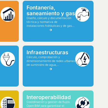
Fontanería,
saneamiento y gas
Diseño, cálculo y documentación
técnica y normativa de
instalaciones hidráulicas y de gas
en edificios.
Infraestructuras
Cálculo, comprobación y
dimensionamiento de redes urbanas
de suministro de agua,
saneamiento, electricidad y gas.
Interoperabilidad
Coordinación y gestión de flujos
Open BIM para garantizar el