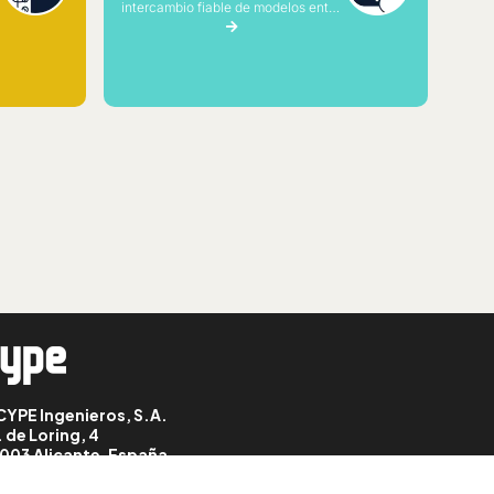
intercambio fiable de modelos entre
a
plataformas.
CYPE Ingenieros, S.A.
. de Loring, 4
003 Alicante, España