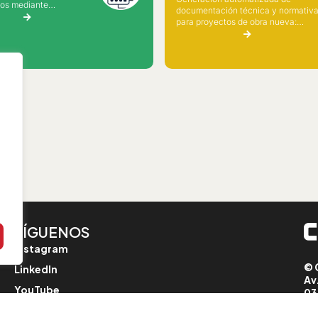
os mediante
documentación técnica y normativ
as de gestión BIM.
para proyectos de obra nueva:
memorias, planos e informes.
SÍGUENOS
Instagram
© 
LinkedIn
Av
YouTube
03