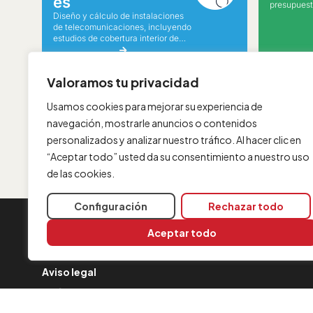
es
presupuest
Diseño y cálculo de instalaciones
herramient
de telecomunicaciones, incluyendo
estudios de cobertura interior de
redes Wi‑Fi.
Valoramos tu privacidad
Usamos cookies para mejorar su experiencia de
navegación, mostrarle anuncios o contenidos
personalizados y analizar nuestro tráfico. Al hacer clic en
“Aceptar todo” usted da su consentimiento a nuestro uso
de las cookies.
Configuración
Rechazar todo
INFORMACIÓN
Aceptar todo
Contacta con nosotros
Aviso legal
Política de cookies
FAQ