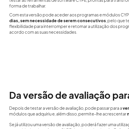
testar as ferramentas de software CYPE, prontas para transfo
forma de trabalhar.
Com esta versão pode aceder aos programas e módulos CY
dias, sem necessidade de serem consecutivos
, pelo que t
flexibilidade para interromper e retomar a utilização dos pro
acordo com as suas necessidades.
Da versão de avaliação para
Depois de testar a versão de avaliação, pode passar para a
ver
módulos que adquiriu e, além disso, permite-lhe acrescentar
Se já utilizou uma versão de avaliação, poderá fazer uma utiliz