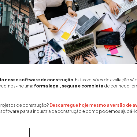
 do nosso software de construção
. Estas versões de avaliação 
recemos-lhe uma
forma legal, segura e completa
de conhecer em
projetos de construção?
Descarregue hoje mesmo a versão de a
ftware para a indústria da construção e como podemos ajudá-lo 