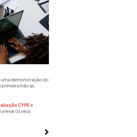
são uma demonstração do
 primeira mão as
valiação CYPE
e
a levar os seus
Próximo