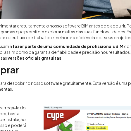
entar gratuitamente o nosso software BIM antes de o adquirir. Po
gramas que permitem explorar muitas das suas funcionalidades. Es
o seu fluxo de trabalho e melhorar a eficiência dos seus projetos
ssam a
fazer parte de uma comunidade de profissionais BIM
com
assim como da garantia de fiabilidade e precisão nos resultados, e
ssas
versões oficiais gratuitas
.
prar
ara descobrir o nosso software gratuitamente. Esta versão é uma pr
mentas.
scarregá-la do
dor, basta
de instalação
esso e poderá