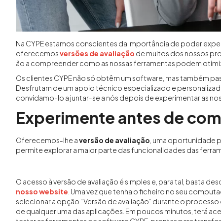
Na CYPE estamos conscientes da importância de poder experim
oferecemos
versões de avaliação
de muitos dos nossos pro
ão a compreender como as nossas ferramentas podem otimizar 
Os clientes CYPE não só obtêm um software, mas também pa
Desfrutam de um apoio técnico especializado e personalizado, 
convidamo-lo a juntar-se a nós depois de experimentar as no
Experimente antes de com
Oferecemos-lhe a
versão de avaliação
, uma oportunidade p
permite explorar a maior parte das funcionalidades das ferra
O acesso à versão de avaliação é simples e, para tal, basta de
nosso website
. Uma vez que tenha o ficheiro no seu computa
selecionar a opção “Versão de avaliação” durante o processo 
de qualquer uma das aplicações. Em poucos minutos, terá ac