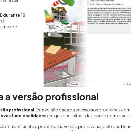
rmar a sua
PE
durante 10
erá
gramas de
 a versão profissional
são profissional
. Esta versão paga dá acesso aos programas com
novas funcionalidades
em qualquer altura, de acordo com as sua
ação mais eficiente e produtiva da versão profissional, pelo que bene