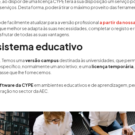
 ao dispor de uma licença CYPE terá à sua disposição um serviço 
 serviços. Desta forma, poderá tirar o máximo proveito das ferram
e facilmente atualizar para a versão profissional
a partir da nossa
ue melhor se adapta às suas necessidades, completar o registo e 
sfrutar de todas as suas vantagens.
sistema educativo
el. Temos uma
versão campus
destinada às universidades, que permit
pecífico, normalmente um ano letivo; e uma
licença temporária
asse que lhe fornecemos.
oftware da CYPE
em ambientes educativos e de aprendizagem, per
ração no sector da AEC.