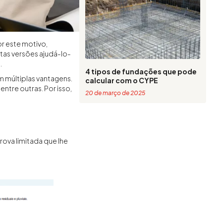
r este motivo,
tas versões ajudá-lo-
.
4 tipos de fundações que pode
 múltiplas vantagens.
calcular com o CYPE
ntre outras. Por isso,
20 de março de 2025
ova limitada que lhe