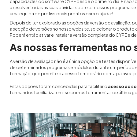
capacidades do software CYPE desde o primeiro dia. E não só,
a resolver todas as suas dúvidas sobre os nossos programas e
uma equipa de profissionais prontos para o ajudar!
Depois de ter explorado as opções da versão de avaliação, pod
a secção de versões no nosso website, selecionar o produto q
Poderá então ativar e instalar a versão completa do CYPE e de
As nossas ferramentas no 
A versão de avaliação não é a única opção de testes disponív
de determinados programas e módulos durante um período es
formação, que permite o acesso temporário com a palavra-p
Estas opções foram concebidas para facilitar o
acesso ao s
formandos familiarizarem-se com as ferramentas de última ge