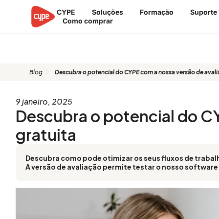
Ir
CYPE
Soluções
Formação
Suporte
para
Como comprar
o
conteúdo
Blog
Blog
Descubra o potencial do CYPE com a nossa versão de avali
9 janeiro, 2025
Descubra o potencial do C
gratuita
Descubra como pode otimizar os seus fluxos de trabalh
A versão de avaliação permite testar o nosso software