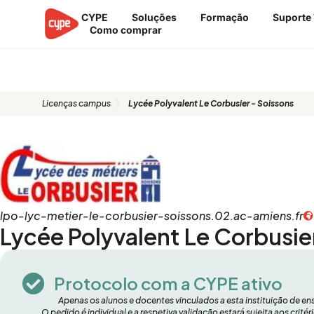
Ir
CYPE
Soluções
Formação
Suporte
para
Como comprar
o
conteúdo
Licenças campus
Licenças campus
Lycée Polyvalent Le Corbusier - Soissons
lpo-lyc-metier-le-corbusier-soissons.02.ac-amiens.fr
Lycée Polyvalent Le Corbusie
Protocolo com a CYPE ativo
Apenas os alunos e docentes vinculados a esta instituição de e
O pedido é individual e a respetiva validação estará sujeita aos crit