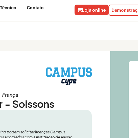
 Técnico
Contato
Loja online
Demonstraçã
França
r - Soissons
nsino podem solicitar licenças Campus.
érios acordados com a instituição de ensino.