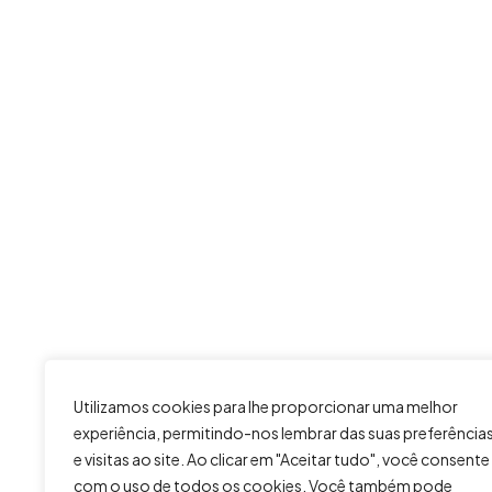
Utilizamos cookies para lhe proporcionar uma melhor
experiência, permitindo-nos lembrar das suas preferência
e visitas ao site. Ao clicar em "Aceitar tudo", você consente
com o uso de todos os cookies. Você também pode