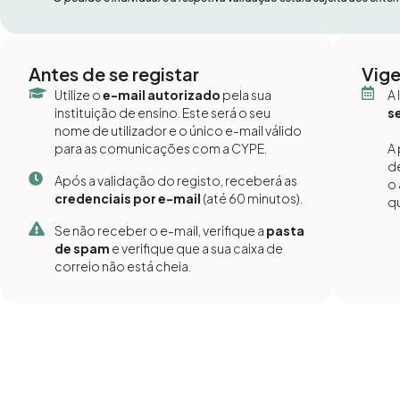
Antes de se registar
Vige
Utilize o
e-mail autorizado
pela sua
A 
instituição de ensino. Este será o seu
s
nome de utilizador e o único e-mail válido
para as comunicações com a CYPE.
A 
de
Após a validação do registo, receberá as
o
credenciais por e-mail
(até 60 minutos).
q
Se não receber o e-mail, verifique a
pasta
de spam
e verifique que a sua caixa de
correio não está cheia.