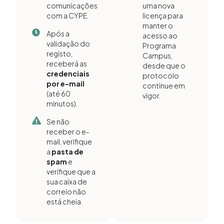
comunicações
uma nova
com a CYPE.
licença para
manter o
Após a
acesso ao
validação do
Programa
registo,
Campus,
receberá as
desde que o
credenciais
protocolo
por e-mail
continue em
(até 60
vigor.
minutos).
Se não
receber o e-
mail, verifique
a
pasta de
spam
e
verifique que a
sua caixa de
correio não
está cheia.