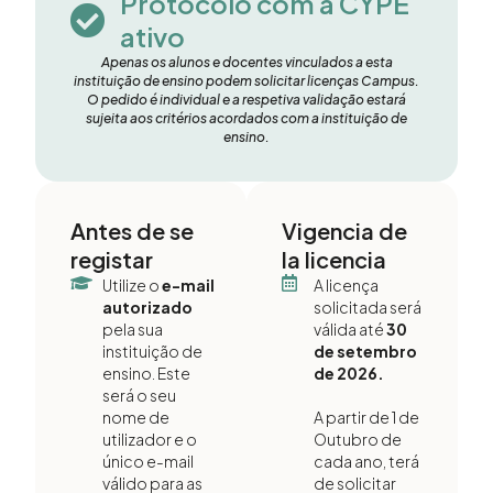
Protocolo com a CYPE
ativo
Apenas os alunos e docentes vinculados a esta
instituição de ensino podem solicitar licenças Campus.
O pedido é individual e a respetiva validação estará
sujeita aos critérios acordados com a instituição de
ensino.
Antes de se
Vigencia de
registar
la licencia
Utilize o
e-mail
A licença
autorizado
solicitada será
pela sua
válida até
30
instituição de
de setembro
ensino. Este
de 2026.
será o seu
nome de
A partir de 1 de
utilizador e o
Outubro de
único e-mail
cada ano, terá
válido para as
de solicitar