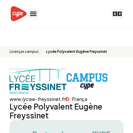
Ir
para
o
conteúdo
Licenças campus
Licenças campus
Lycée Polyvalent Eugène Freyssinet
www.lycee-freyssinet.fr
França
Lycée Polyvalent Eugène
Freyssinet