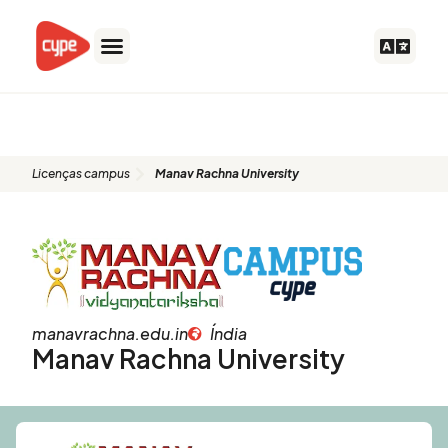
Ir
para
o
conteúdo
Licenças campus
Licenças campus
Manav Rachna University
manavrachna.edu.in
Índia
Manav Rachna University