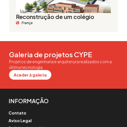
Reconstrução de um colégio
França
Galeria de projetos CYPE
Projetos de engenharia e arquitetura realizados com a
última tecnologia
Aceder à galeria
INFORMAÇÃO
Contato
Aviso Legal