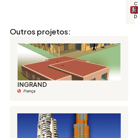
C
P
C
D
Outros projetos:
INGRAND
França