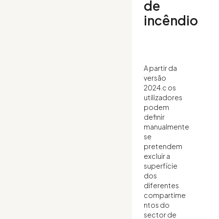
de
incêndio
A partir da
versão
2024.c os
utilizadores
podem
definir
manualmente
se
pretendem
excluir a
superfície
dos
diferentes
compartime
ntos do
sector de