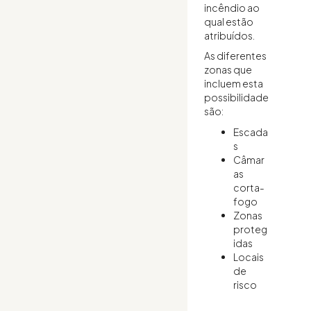
incêndio ao
qual estão
atribuídos.
As diferentes
zonas que
incluem esta
possibilidade
são:
Escada
s
Câmar
as
corta-
fogo
Zonas
proteg
idas
Locais
de
risco