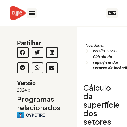
Ir
para
o
conteúdo
Partilhar
Novidades
Versão
2024.c
Cálculo da
superfície dos
setores de incênd
Versão
Cálculo
2024.c
da
Programas
superfície
relacionados
dos
CYPEFIRE
setores