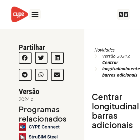
Ir
para
o
conteúdo
Partilhar
Novidades
Versão
2024.c
Centrar
longitudinalment
barras adicionais
Versão
Centrar
2024.c
longitudina
Programas
barras
relacionados
adicionais
CYPE Connect
StruBIM Steel