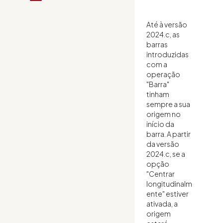
Até à versão
2024.c, as
barras
introduzidas
com a
operação
"Barra"
tinham
sempre a sua
origem no
início da
barra. A partir
da versão
2024.c, se a
opção
"Centrar
longitudinalm
ente" estiver
ativada, a
origem