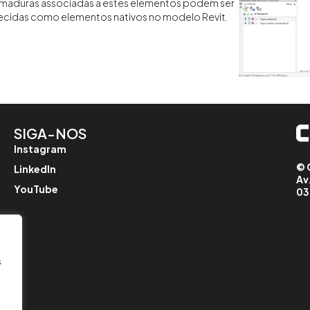
 armaduras associadas a estes elementos podem ser
ecidas como elementos nativos no modelo Revit.
SIGA-NOS
Instagram
© 
LinkedIn
Av
YouTube
03
s