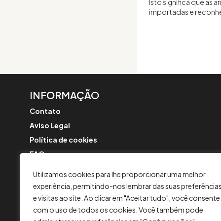
Isto significa que as
importadas e reconh
INFORMAÇÃO
Contato
Aviso Legal
Política de cookies
FAQ
Formulário de reclamação
Utilizamos cookies para lhe proporcionar uma melhor
Política de Segurança
experiência, permitindo-nos lembrar das suas preferência
Comunicações sobre a fusão
e visitas ao site. Ao clicar em "Aceitar tudo", você consente
com o uso de todos os cookies. Você também pode