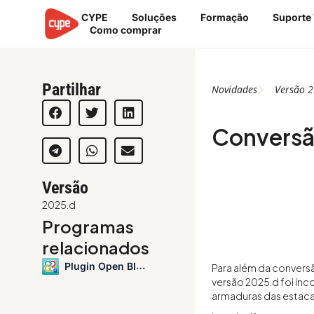
Ir
CYPE
Soluções
Formação
Suporte
para
Como comprar
o
conteúdo
Partilhar
Novidades
Versão
2
Conversão
Versão
2025.d
Programas
relacionados
Plugin Open BIM - Revit
Para além da conversã
versão 2025.d foi in
armaduras das estacas