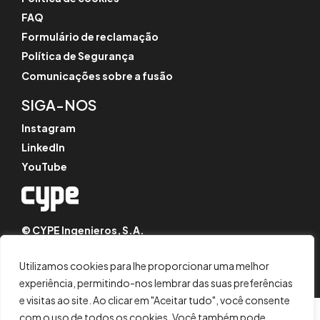
FAQ
Formulário de reclamação
Política de Segurança
Comunicações sobre a fusão
SIGA-NOS
Instagram
LinkedIn
YouTube
© CYPE Ingenieros, S.A.
Av. de Loring, 4
03003 Alicante, Espanha
Utilizamos cookies para lhe proporcionar uma melhor
experiência, permitindo-nos lembrar das suas preferências
e visitas ao site. Ao clicar em "Aceitar tudo", você consente
com o uso de todos os cookies. Você também pode