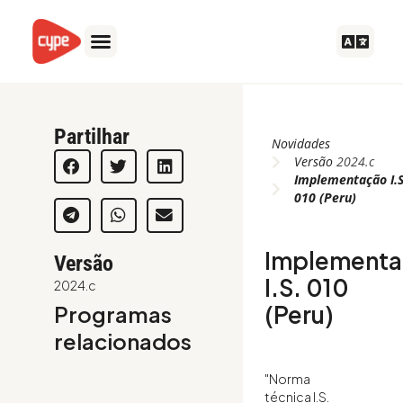
Ir
para
o
conteúdo
Partilhar
Novidades
Versão
2024.c
Implementação I.S
010 (Peru)
Implement
Versão
I.S. 010
2024.c
(Peru)
Programas
relacionados
"Norma
técnica I.S.