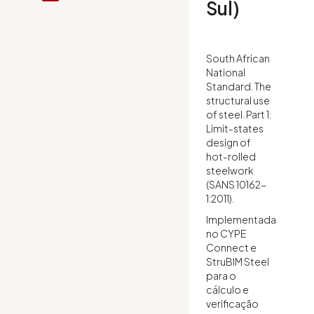
Sul)
South African
National
Standard. The
structural use
of steel. Part 1:
Limit-states
design of
hot-rolled
steelwork
(SANS 10162-
1:2011).
Implementada
no CYPE
Connect e
StruBIM Steel
para o
cálculo e
verificação