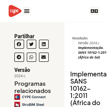
Ir
para
o
conteúdo
Partilhar
Novidades
Versão
2024.c
Implementação.
SANS 10162-1:201
(África do Sul)
Versão
Implementa
2024.c
SANS
Programas
10162-
relacionados
1:2011
CYPE Connect
(África do
StruBIM Steel