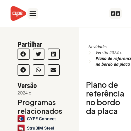
Ir
para
o
conteúdo
Partilhar
Novidades
Versão
2024.c
Plano de referênc
no bordo da placa
Plano de
Versão
referência
2024.c
no bordo
Programas
da placa
relacionados
CYPE Connect
StruBIM Steel