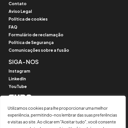
Contato
Aviso Legal
Política de cookies
FAQ
Formulário de reclamação
Política de Segurança
Comunicações sobre a fusão
SIGA-NOS
Instagram
LinkedIn
YouTube
Utilizamos cookies para lhe proporcionar uma melhor
© CYPE Ingenieros, S.A.
experiência, permitindo-nos lembrar das suas preferências
Av. de Loring, 4
e visitas ao site. Ao clicar em "Aceitar tudo", você consente
03003 Alicante, Espanha