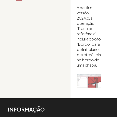
A partir da
versão
2024.c, a
operação
"Plano de
referência"
inclui a opção
"Bordo" para
definir planos
de referência
no bordo de
uma chapa.
INFORMAÇÃO