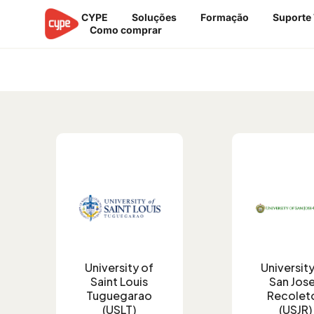
Ir
CYPE
Soluções
Formação
Suporte
para
Como comprar
o
conteúdo
Arquivo de licenças do Campus - 
University of
University
Saint Louis
San Jos
Tuguegarao
Recolet
(USLT)
(USJR)