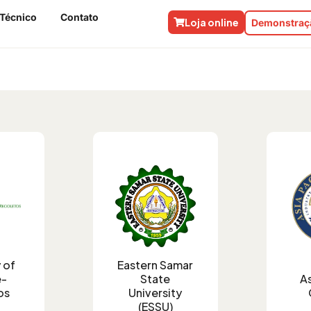
 Técnico
Contato
Loja online
Demonstraçã
Instituições educacionais com acordos:
 of
Eastern Samar
e-
State
As
os
University
(ESSU)