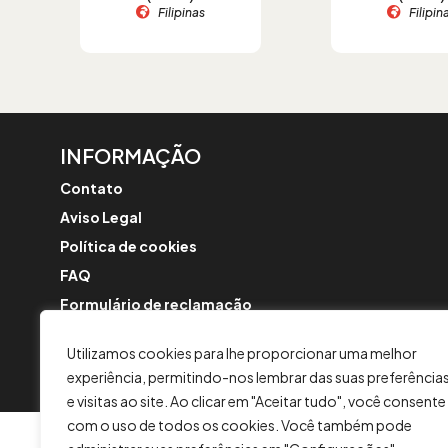
Filipinas
Filipin
INFORMAÇÃO
Contato
Aviso Legal
Política de cookies
FAQ
Formulário de reclamação
Política de Segurança
Utilizamos cookies para lhe proporcionar uma melhor
Comunicações sobre a fusão
experiência, permitindo-nos lembrar das suas preferência
e visitas ao site. Ao clicar em "Aceitar tudo", você consente
com o uso de todos os cookies. Você também pode