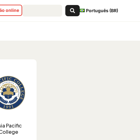
Pesquisar
o online
Português (BR)
...
 Filipinas
ia Pacific
College