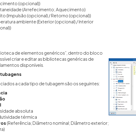
cimento (opcional))
ltaneidade (Arrefecimento; Aquecimento)
ito (Impulsão (opcional) / Retorno (opcional))
ratura ambiente (Exterior (opcional) / Interior
onal))
lioteca de elementos genéricos”, dentro do bloco
ssível criar e editar as bibliotecas genéricas de
lamentos disponíveis.
e tubagens
ciados a cada tipo de tubagem são os seguintes:
cia
ção
l
sidade absoluta
utividade térmica
ros
(Referência; Diâmetro nominal; Diâmetro exterior;
ra)