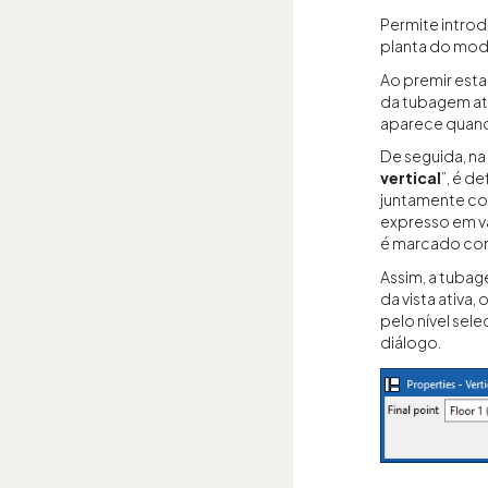
Permite introdu
planta do mod
Ao premir esta
da tubagem atr
aparece quando
De seguida, na 
vertical
”, é d
juntamente co
expresso em va
é marcado com
Assim, a tubag
da vista ativa,
pelo nível sel
diálogo.