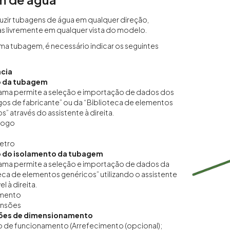
uzir tubagens de água em qualquer direção,
 livremente em qualquer vista do modelo.
uma tubagem, é necessário indicar os seguintes
cia
o da tubagem
ama permite a seleção e importação de dados dos
os de fabricante” ou da “Biblioteca de elementos
s” através do assistente à direita.
logo
etro
 do isolamento da tubagem
ama permite a seleção e importação de dados da
eca de elementos genéricos” utilizando o assistente
l à direita.
amento
nsões
ões de dimensionamento
 de funcionamento (Arrefecimento (opcional);