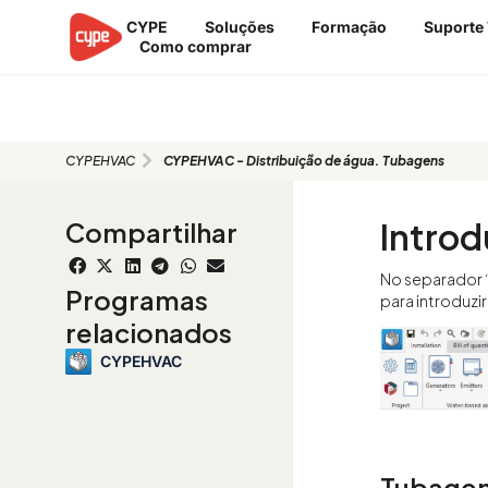
Ir
CYPE
Soluções
Formação
Suporte
para
Como comprar
o
conteúdo
CYPEHVAC - Distribuição de águ
CYPEHVAC
CYPEHVAC - Distribuição de água. Tubagens
Introd
Compartilhar
No separador “
Programas
para introduzir
relacionados
CYPEHVAC
Tubagem