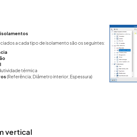
e isolamentos
iados a cada tipo de isolamento são os seguintes:
cia
ção
l
utividade térmica
ros
(Referência; Diâmetro interior; Espessura)
 vertical