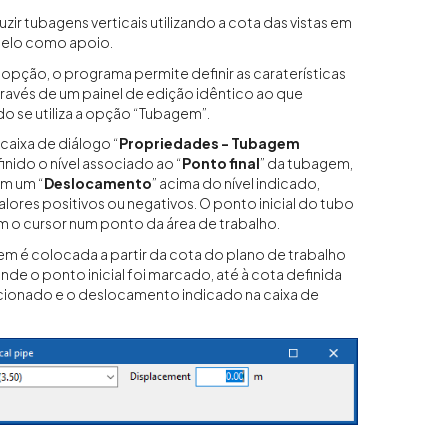
zir tubagens verticais utilizando a cota das vistas em
elo como apoio.
 opção, o programa permite definir as caraterísticas
avés de um painel de edição idêntico ao que
 se utiliza a opção “Tubagem”.
caixa de diálogo “
Propriedades - Tubagem
efinido o nível associado ao “
Ponto final
” da tubagem,
m um “
Deslocamento
” acima do nível indicado,
lores positivos ou negativos. O ponto inicial do tubo
 o cursor num ponto da área de trabalho.
em é colocada a partir da cota do plano de trabalho
 onde o ponto inicial foi marcado, até à cota definida
ecionado e o deslocamento indicado na caixa de