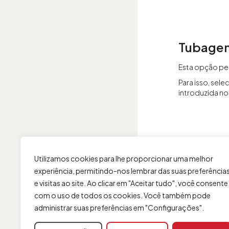
Tubagem 
Esta opção pe
Para isso, sel
introduzida n
Utilizamos cookies para lhe proporcionar uma melhor
experiência, permitindo-nos lembrar das suas preferência
e visitas ao site. Ao clicar em "Aceitar tudo", você consente
com o uso de todos os cookies. Você também pode
administrar suas preferências em "Configurações".