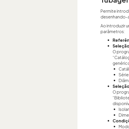
Permite introd
desenhando-as
Ao introduzir 
parâmetros:
Referên
Seleçã
O progr
“Catálog
genérico
Catá
Série
Diâm
Seleção
O progr
“Bibliot
disponíve
Isol
Dime
Condiç
Modo