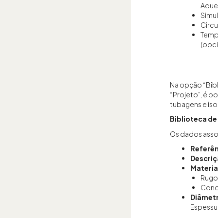
Aque
Simu
Circu
Tempe
(opci
Na opção “Bib
“Projeto”, é po
tubagens e iso
Biblioteca d
Os dados asso
Referên
Descri
Materia
Rugo
Cond
Diâmet
Espessu