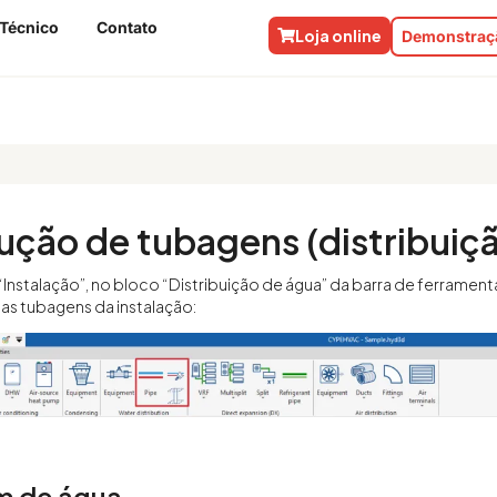
 Técnico
Contato
Loja online
Demonstraçã
a. Tubagens
ução de tubagens (distribuiç
Instalação”, no bloco “Distribuição de água” da barra de ferrament
 as tubagens da instalação:
 de água