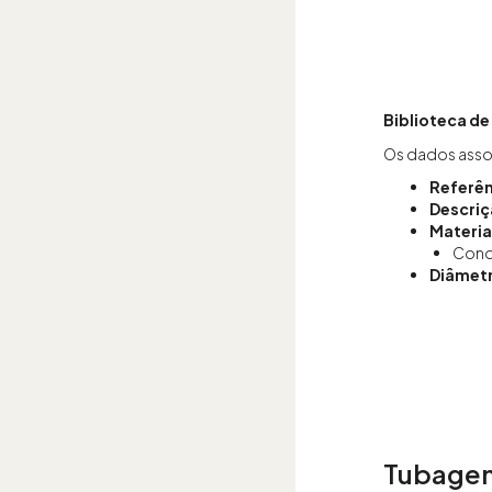
Biblioteca d
Os dados assoc
Referên
Descri
Materia
Cond
Diâmet
Tubagem