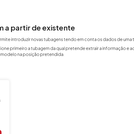
a partir de existente
rmite introduzir novas tubagens tendo em conta os dados de uma
ecione primeiro a tubagem da qual pretende extrair a informação e a
o modelo na posição pretendida.
s