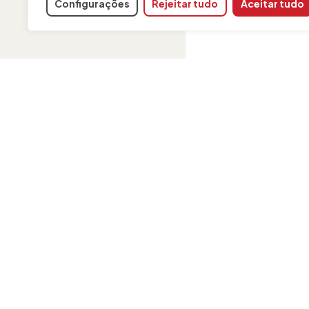
Configurações
Rejeitar tudo
Aceitar tudo
INFORMAÇÃO
Contato
Aviso Legal
Política de cookies
FAQ
Formulário de reclamação