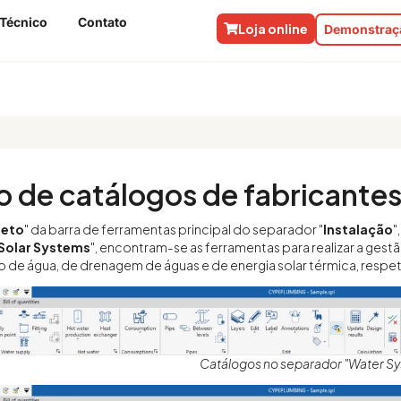
 Técnico
Contato
Loja online
Demonstraçã
 de catálogos de fabricante
jeto
" da barra de ferramentas principal do separador "
Instalação
"
Solar Systems
", encontram-se as ferramentas para realizar a gest
de água, de drenagem de águas e de energia solar térmica, respe
Catálogos no separador "Water S