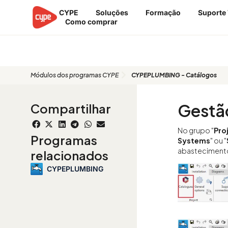
Ir
CYPE
Soluções
Formação
Suporte
para
Como comprar
o
conteúdo
Módulos dos programas CYPE
CYPEPLUMBING - Catálogos
Gestão
Compartilhar
No grupo "
Pro
Programas
Systems
" ou "
abastecimento 
relacionados
CYPEPLUMBING