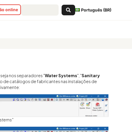
Pesquisar
o online
Português (BR)
...
s
, seja nos separadores "
Water Systems
", "
Sanitary
ão de catálogos de fabricantes nas instalações de
tivamente:
ystems"