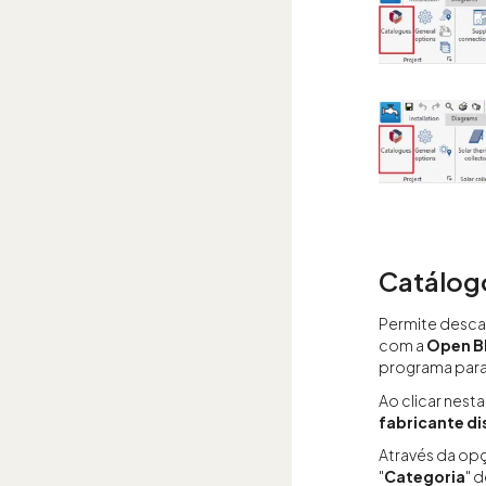
Catálog
Permite descar
com a
Open B
programa para
Ao clicar nest
fabricante di
Através da opç
"
Categoria
" 