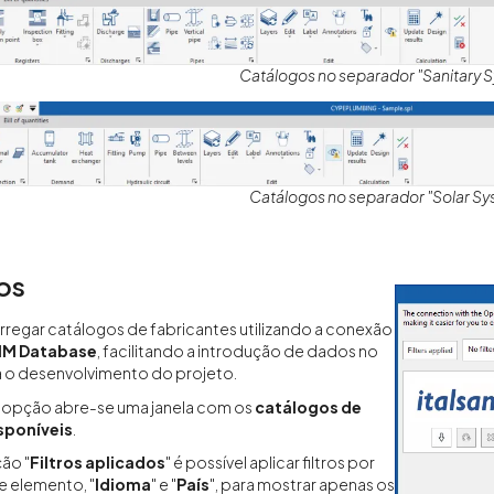
Catálogos no separador "Sanitary 
Catálogos no separador "Solar S
os
regar catálogos de fabricantes utilizando a conexão
IM Database
, facilitando a introdução de dados no
 o desenvolvimento do projeto.
a opção abre-se uma janela com os
catálogos de
sponíveis
.
ão "
Filtros aplicados
" é possível aplicar filtros por
de elemento, "
Idioma
" e "
País
", para mostrar apenas os