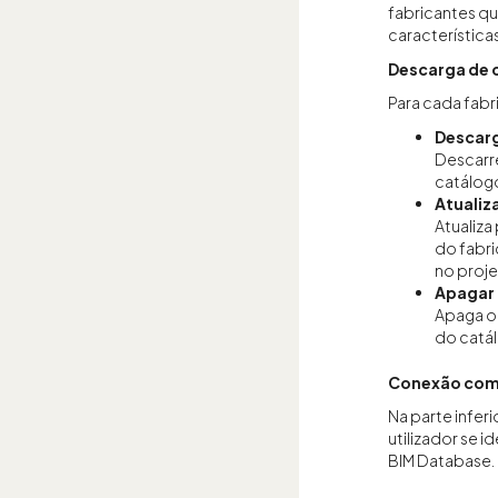
fabricantes q
características
Descarga de 
Para cada fabr
Descar
Descarr
catálogo
Atualiz
Atualiza
do fabr
no proje
Apagar
Apaga o
do catál
Conexão com
Na parte infer
utilizador se 
BIM Database.