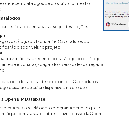
ue oferecem catálogos de produtos com estas
.
catálogos
icante são apresentadas as seguintes opções:
gar
ega o catálogo do fabricante. Os produtos do
 ficarão disponíveis no projeto.
ar
 para a versão mais recente do catálogo do catálogo
icante selecionado, apagando a versão descarregada
to.
 catálogo do fabricante selecionado. Os produtos
ogo deixarão de estar disponíveis no projeto.
 a Open BIM Database
ior desta caixa de diálogo, o programa permite que o
identifique com a a sua conta e palavra-passe da Open