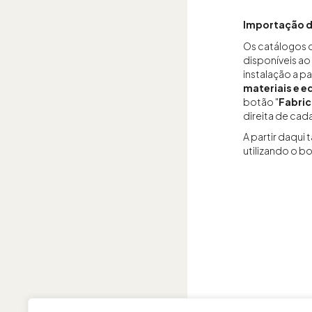
Importação d
Os catálogos 
disponíveis ao
instalação a p
materiais e 
botão "
Fabric
direita de cada
A partir daqui
utilizando o bo