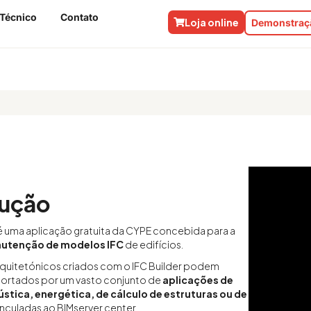
 Técnico
Contato
Loja online
Demonstraçã
dução
 uma aplicação gratuita da CYPE concebida para a
nutenção de modelos IFC
de edifícios.
quitetónicos criados com o IFC Builder podem
portados por um vasto conjunto de
aplicações de
stica, energética, de cálculo de estruturas ou de
inculadas ao BIMserver.center.