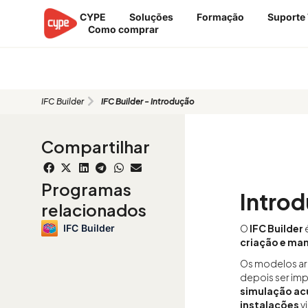
Ir
CYPE
Soluções
Formação
Suporte
para
Como comprar
o
conteúdo
IFC Builder - Introdução
IFC Builder
IFC Builder - Introdução
Compartilhar
Programas
Intro
relacionados
IFC Builder
O
IFC Builder
é
criação e ma
Os modelos ar
depois ser im
simulação acú
instalações
v