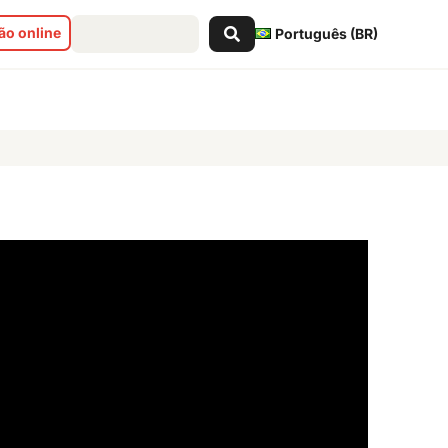
Pesquisar
o online
Português (BR)
...