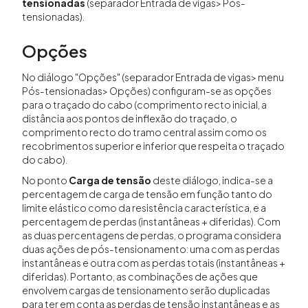
tensionadas
(separador Entrada de vigas> Pós-
tensionadas).
Opções
No diálogo "Opções" (separador Entrada de vigas> menu
Pós-tensionadas> Opções) configuram-se as opções
para o traçado do cabo (comprimento recto inicial, a
distância aos pontos de inflexão do traçado, o
comprimento recto do tramo central assim como os
recobrimentos superior e inferior que respeita o traçado
do cabo).
No ponto
Carga de tensão
deste diálogo, indica-se a
percentagem de carga de tensão em função tanto do
limite elástico como da resistência característica, e a
percentagem de perdas (instantâneas + diferidas). Com
as duas percentagens de perdas, o programa considera
duas ações de pós-tensionamento: uma com as perdas
instantâneas e outra com as perdas totais (instantâneas +
diferidas). Portanto, as combinações de ações que
envolvem cargas de tensionamento serão duplicadas
para ter em conta as perdas de tensão instantâneas e as