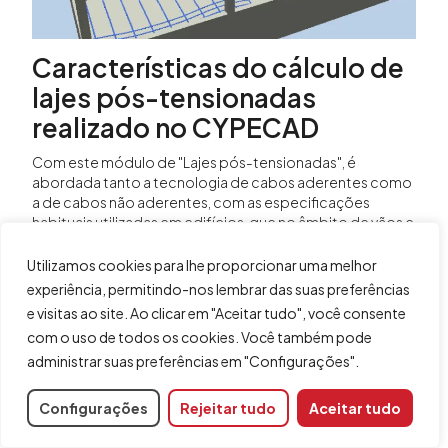
Características do cálculo de
lajes pós-tensionadas
realizado no CYPECAD
Com este módulo de "Lajes pós-tensionadas", é
abordada tanto a tecnologia de cabos aderentes como
a de cabos não aderentes, com as especificações
habituais utilizadas em edifícios, que no âmbito de vãos e
cargas comuns para as utilizações normais de
habitações, escritórios e locais comerciais, é o campo
Utilizamos cookies para lhe proporcionar uma melhor
natural de aplicação do presente módulo.
experiência, permitindo-nos lembrar das suas preferências
No caso de cabos não aderentes, a acção do pré-
e visitas ao site. Ao clicar em "Aceitar tudo", você consente
esforço será considerada directamente através das
com o uso de todos os cookies. Você também pode
acções nos extremos do cabo e das forças de desvio,
administrar suas preferências em "Configurações".
razão pela que o programa a considera directamente no
dimensionamento da armadura passiva. Para cabos
Configurações
Rejeitar tudo
Aceitar tudo
aderentes, além disso, será tido em conta a contribuição
da capacidade remanente ou restante da armadura