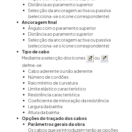
Distância ao paramento superior
Selecção da ancoragem activa ou passiva
(selecciona-se o ícone correspondente)
Ancoragem final
Ângulo com o paramento superior
Distância ao paramento superior
Selecção da ancoragem activa ou passiva
(selecciona-se o ícone correspondente)
Tipo de cabo
Mediante a selecção dos ícones
ou
define-se:
Cabo aderente ou não aderente
Número de cordões
Raio mínimo de curvatura
Limite elástico característico
Resistência característica
Coeficiente de minoração da resistência
Largura da bainha
Altura da bainha
Opções do traçado dos cabos
Parâmetros gerais da obra
Os cabos que se introduzem terão as opções