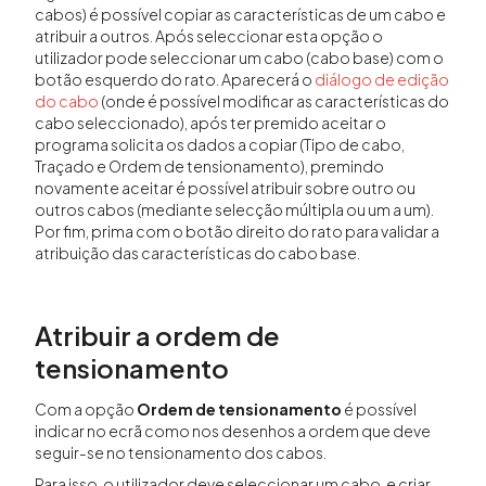
cabos) é possível copiar as características de um cabo e
atribuir a outros. Após seleccionar esta opção o
utilizador pode seleccionar um cabo (cabo base) com o
botão esquerdo do rato. Aparecerá o
diálogo de edição
do cabo
(onde é possível modificar as características do
cabo seleccionado), após ter premido aceitar o
programa solicita os dados a copiar (Tipo de cabo,
Traçado e Ordem de tensionamento), premindo
novamente aceitar é possível atribuir sobre outro ou
outros cabos (mediante selecção múltipla ou um a um).
Por fim, prima com o botão direito do rato para validar a
atribuição das características do cabo base.
Atribuir a ordem de
tensionamento
Com a opção
Ordem de tensionamento
é possível
indicar no ecrã como nos desenhos a ordem que deve
seguir-se no tensionamento dos cabos.
Para isso, o utilizador deve seleccionar um cabo, e criar