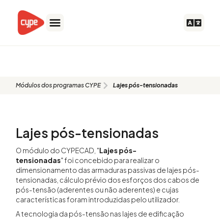
Ir
para
o
conteúdo
LPS
Módulos dos programas CYPE
Lajes pós-tensionadas
Lajes pós-tensionadas
O módulo do CYPECAD, "
Lajes pós-
tensionadas
" foi concebido para realizar o
dimensionamento das armaduras passivas de lajes pós-
tensionadas, cálculo prévio dos esforços dos cabos de
pós-tensão (aderentes ou não aderentes) e cujas
características foram introduzidas pelo utilizador.
A tecnologia da pós-tensão nas lajes de edificação