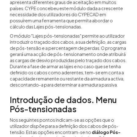
apresenta diferentes graus de aceitação em muitos
países. CYPE concebeu este módulo dada a crescente
necessidade dos utilizadores do CYPECAD em
possuírem uma ferramenta que permita abordar o
cálculo das Lajes pós-tensionadas.
O módulo "Lajes pós-tensionadas" permite ao utilizador
introduzir o traçado dos cabos, a sua definição, as cargas
de pós-tensão e a percentagem de perdas. O programa
gerará uma acção de pós-tensionamento onde atribuirá
as cargas de desvio produzidas pelo traçado dos cabos.
Durante a fase de armar as lajes e no caso que se tenha
definido os cabos como aderentes, tem-se em conta a
capacidade remanente ou restante da armadura activa,
descontando-a para determinar a armadura passiva.
Introdução de dados. Menu
Pós-tensionadas
Nos seguintes pontos indicam-se as opções que o
utilizador dispõe para a definição dos cabos de pós-
tensão. Estas opções encontram-se no
diálogo Pós-