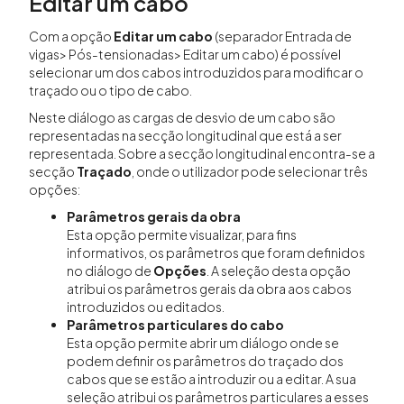
Editar um cabo
Com a opção
Editar um cabo
(separador Entrada de
vigas> Pós-tensionadas> Editar um cabo) é possível
selecionar um dos cabos introduzidos para modificar o
traçado ou o tipo de cabo.
Neste diálogo as cargas de desvio de um cabo são
representadas na secção longitudinal que está a ser
representada. Sobre a secção longitudinal encontra-se a
secção
Traçado
, onde o utilizador pode selecionar três
opções:
Parâmetros gerais da obra
Esta opção permite visualizar, para fins
informativos, os parâmetros que foram definidos
no diálogo de
Opções
. A seleção desta opção
atribui os parâmetros gerais da obra aos cabos
introduzidos ou editados.
Parâmetros particulares do cabo
Esta opção permite abrir um diálogo onde se
podem definir os parâmetros do traçado dos
cabos que se estão a introduzir ou a editar. A sua
seleção atribui os parâmetros particulares a esses