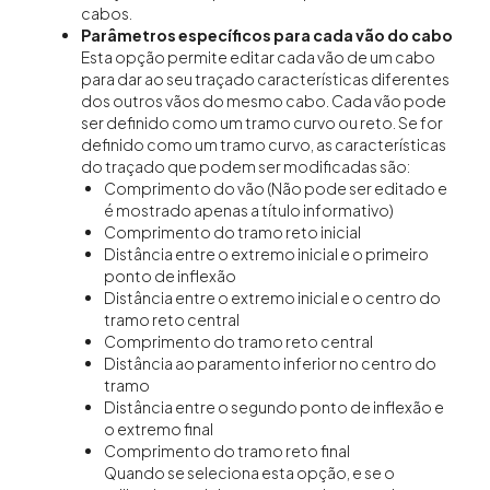
cabos.
Parâmetros específicos para cada vão do cabo
Esta opção permite editar cada vão de um cabo
para dar ao seu traçado características diferentes
dos outros vãos do mesmo cabo. Cada vão pode
ser definido como um tramo curvo ou reto. Se for
definido como um tramo curvo, as características
do traçado que podem ser modificadas são:
Comprimento do vão (Não pode ser editado e
é mostrado apenas a título informativo)
Comprimento do tramo reto inicial
Distância entre o extremo inicial e o primeiro
ponto de inflexão
Distância entre o extremo inicial e o centro do
tramo reto central
Comprimento do tramo reto central
Distância ao paramento inferior no centro do
tramo
Distância entre o segundo ponto de inflexão e
o extremo final
Comprimento do tramo reto final
Quando se seleciona esta opção, e se o