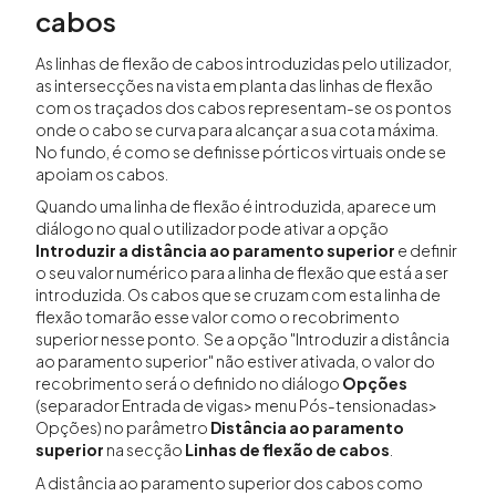
cabos
As linhas de flexão de cabos introduzidas pelo utilizador,
as intersecções na vista em planta das linhas de flexão
com os traçados dos cabos representam-se os pontos
onde o cabo se curva para alcançar a sua cota máxima.
No fundo, é como se definisse pórticos virtuais onde se
apoiam os cabos.
Quando uma linha de flexão é introduzida, aparece um
diálogo no qual o utilizador pode ativar a opção
Introduzir a distância ao paramento superior
e definir
o seu valor numérico para a linha de flexão que está a ser
introduzida. Os cabos que se cruzam com esta linha de
flexão tomarão esse valor como o recobrimento
superior nesse ponto. Se a opção "Introduzir a distância
ao paramento superior" não estiver ativada, o valor do
recobrimento será o definido no diálogo
Opções
(separador Entrada de vigas> menu Pós-tensionadas>
Opções) no parâmetro
Distância ao paramento
superior
na secção
Linhas de flexão de cabos
.
A distância ao paramento superior dos cabos como