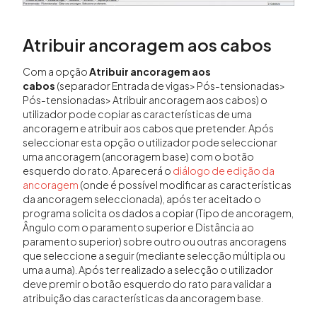
Atribuir ancoragem aos cabos
Com a opção
Atribuir ancoragem aos
cabos
(separador Entrada de vigas> Pós-tensionadas>
Pós-tensionadas> Atribuir ancoragem aos cabos) o
utilizador pode copiar as características de uma
ancoragem e atribuir aos cabos que pretender. Após
seleccionar esta opção o utilizador pode seleccionar
uma ancoragem (ancoragem base) com o botão
esquerdo do rato. Aparecerá o
diálogo de edição da
ancoragem
(onde é possível modificar as características
da ancoragem seleccionada), após ter aceitado o
programa solicita os dados a copiar (Tipo de ancoragem,
Ângulo com o paramento superior e Distância ao
paramento superior) sobre outro ou outras ancoragens
que seleccione a seguir (mediante selecção múltipla ou
uma a uma). Após ter realizado a selecção o utilizador
deve premir o botão esquerdo do rato para validar a
atribuição das características da ancoragem base.