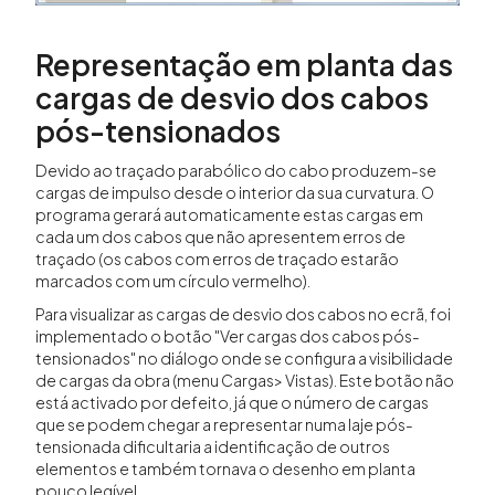
Representação em planta das
cargas de desvio dos cabos
pós-tensionados
Devido ao traçado parabólico do cabo produzem-se
cargas de impulso desde o interior da sua curvatura. O
programa gerará automaticamente estas cargas em
cada um dos cabos que não apresentem erros de
traçado (os cabos com erros de traçado estarão
marcados com um círculo vermelho).
Para visualizar as cargas de desvio dos cabos no ecrã, foi
implementado o botão "Ver cargas dos cabos pós-
tensionados" no diálogo onde se configura a visibilidade
de cargas da obra (menu Cargas> Vistas). Este botão não
está activado por defeito, já que o número de cargas
que se podem chegar a representar numa laje pós-
tensionada dificultaria a identificação de outros
elementos e também tornava o desenho em planta
pouco legível.