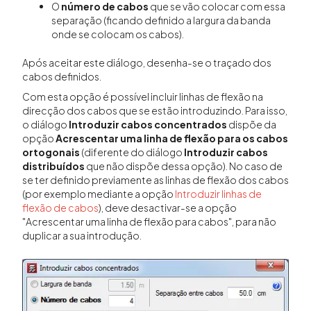
O
número de cabos
que se vão colocar com essa
separação (ficando definido a largura da banda
onde se colocam os cabos).
Após aceitar este diálogo, desenha-se o traçado dos
cabos definidos.
Com esta opção é possível incluir linhas de flexão na
direcção dos cabos que se estão introduzindo. Para isso,
o diálogo
Introduzir cabos concentrados
dispõe da
opção
Acrescentar uma linha de flexão para os cabos
ortogonais
(diferente do diálogo
Introduzir cabos
distribuídos
que não dispõe dessa opção). No caso de
se ter definido previamente as linhas de flexão dos cabos
(por exemplo mediante a opção
Introduzir linhas de
flexão de cabos
), deve desactivar-se a opção
"Acrescentar uma linha de flexão para cabos", para não
duplicar a sua introdução.