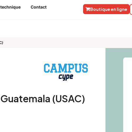
 technique
Contact
Boutique en ligne
atemala (USAC)
C)
e Guatemala (USAC)