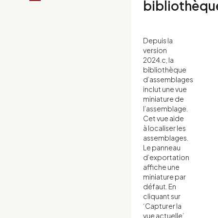
bibliothèqu
Depuis la
version
2024.c, la
bibliothèque
d’assemblages
inclut une vue
miniature de
l’assemblage.
Cet vue aide
à localiser les
assemblages.
Le panneau
d’exportation
affiche une
miniature par
défaut. En
cliquant sur
‘Capturer la
vue actuelle’