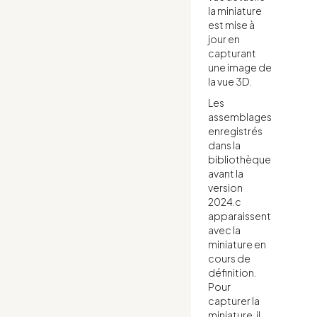
la miniature
est mise à
jour en
capturant
une image de
la vue 3D.
Les
assemblages
enregistrés
dans la
bibliothèque
avant la
version
2024.c
apparaissent
avec la
miniature en
cours de
définition.
Pour
capturer la
miniature, il