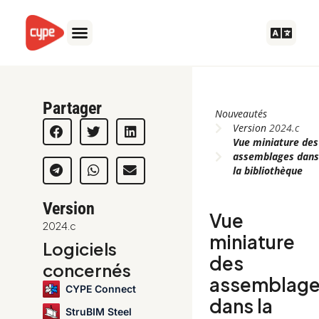
Aller
au
contenu
Partager
Nouveautés
Version
2024.c
Vue miniature des
assemblages dan
la bibliothèque
Version
Vue
2024.c
miniature
Logiciels
des
concernés
assemblag
CYPE Connect
dans la
StruBIM Steel