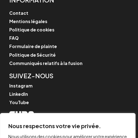
Contact
Mentions légales
Politique de cookies
FAQ
Formulaire de plainte
Politique de Sécurité
Communiqués relatifs à la fusion
SUIVEZ-NOUS
Instagram
LinkedIn
YouTube
Nous respectons votre vie privée.
© CYPE Ingenieros, S.A.
Av. de Loring, 4
Nous utilisons des cookies pour améliorer votre expérience