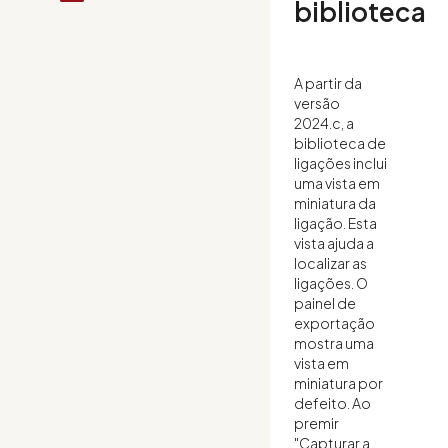
biblioteca
A partir da
versão
2024.c, a
biblioteca de
ligações inclui
uma vista em
miniatura da
ligação. Esta
vista ajuda a
localizar as
ligações. O
painel de
exportação
mostra uma
vista em
miniatura por
defeito. Ao
premir
"Capturar a