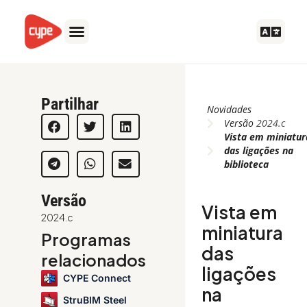
Skip
to
content
Partilhar
Novidades
Versão
2024.c
Vista em miniatur
das ligações na
biblioteca
Versão
Vista em
2024.c
miniatura
Programas
das
relacionados
ligações
CYPE Connect
na
StruBIM Steel