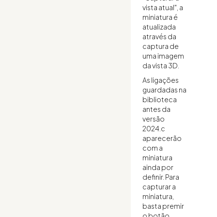
vista atual", a
miniatura é
atualizada
através da
captura de
uma imagem
da vista 3D.
As ligações
guardadas na
biblioteca
antes da
versão
2024.c
aparecerão
com a
miniatura
ainda por
definir. Para
capturar a
miniatura,
basta premir
o botão