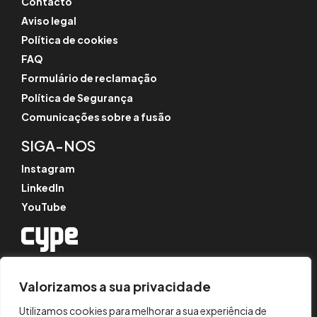
Contacto
Aviso legal
Política de cookies
FAQ
Formulário de reclamação
Política de Segurança
Comunicações sobre a fusão
SIGA-NOS
Instagram
LinkedIn
YouTube
© CYPE Ingenieros, S.A.
Av. de Loring, 4
Valorizamos a sua privacidade
03003 Alicante, Espanha
Utilizamos cookies para melhorar a sua experiência de