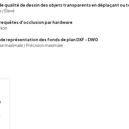
de qualité de dessin des objets transparents en déplaçant ou 
e / Élevé
 requêtes d'occlusion par hardware
 Non
 de représentation des fonds de plan DXF - DWG
se maximale / Précision maximale
e
t
.