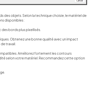
ords des objets. Selon la technique choisie, le matériel de
ons disponibles :
 des bords plus pixellisés.
phiques. Obtenez une bonne qualité avec un impact
e travail.
compatibles. Améliorez fortement les contours
luidité selon votre matériel. Recommandez cette option
age.