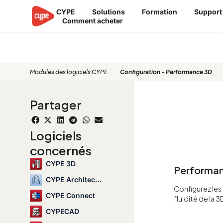
Aller
CYPE
Solutions
Formation
Support
au
Comment acheter
contenu
Modules des logiciels CYPE
Configuration - Performance 3D
Partager
Logiciels
concernés
CYPE 3D
Performa
CYPE Architecture
Configurez les 
CYPE Connect
fluidité de la 3
CYPECAD