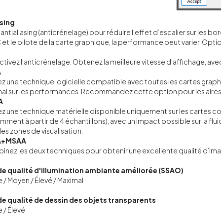
asing
’antialiasing (anticrénelage) pour réduire l’effet d’escalier sur les b
 et le pilote de la carte graphique, la performance peut varier. Opti
tivez l’anticrénelage. Obtenez la meilleure vitesse d’affichage, avec
A
sez une technique logicielle compatible avec toutes les cartes gra
al sur les performances. Recommandez cette option pour les aires d
A
sez une technique matérielle disponible uniquement sur les cartes 
mment à partir de 4 échantillons), avec un impact possible sur la f
les zones de visualisation.
A+MSAA
nez les deux techniques pour obtenir une excellente qualité d’im
de qualité d'illumination ambiante améliorée (SSAO)
e / Moyen / Élevé / Maximal
de qualité de dessin des objets transparents
e / Élevé