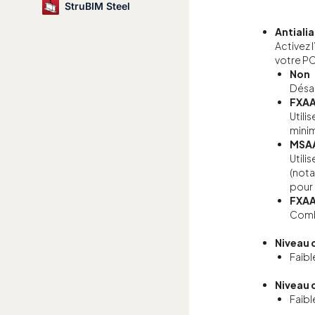
StruBIM Steel
Antiali
Activez l
votre PC
Non
Désac
FXA
Utili
minim
MSA
Utili
(nota
pour 
FXA
Combi
Niveau 
Faibl
Niveau 
Faibl