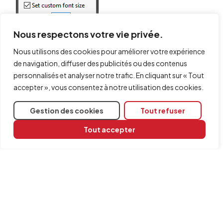
Nous respectons votre vie privée.
Nous utilisons des cookies pour améliorer votre expérience
de navigation, diffuser des publicités ou des contenus
personnalisés et analyser notre trafic. En cliquant sur « Tout
accepter », vous consentez à notre utilisation des cookies.
Partager
Gestion des cookies
Tout refuser
Logiciels concernés
Tout accepter
CYPE 3D
CYPE Architecture
CYPE Connect
CYPECAD
StruBIM Steel