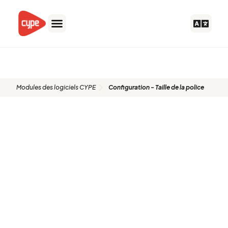
Aller
au
contenu
Modules des logiciels CYPE
Configuration - Taille de la police