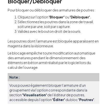
Bloquer/Débloquer
Pour bloquer ou débloquer des armatures de poutres :
Cliquez sur l’option
'Bloquer'
ou
'Débloquer'
.
Sélectionnez les poutres dans la zone de travail,
soit une par une, soit par capture.
Validez avec le bouton droit de la souris.
Les poutres dont l’armature est bloquée apparaissent en
magenta dans la visionneuse.
Le blocage empêche toute modification automatique
des armatures pendant le dimensionnement des
éléments en béton armé réalisé par le logiciel lors du
calcul de l’ouvrage.
Note :
Vous pouvez également bloquer l’armature d’un
groupement via l’option correspondante dans la
section
'Visualisation'
de l’éditeur de poutres,
accessible depuis l’option
'Éditer'
du bloc
'Poutres'
.