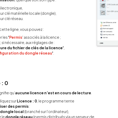
électronique,
ur clé matérielle locale (dongle),
ur clé réseau.
 cette ligne, vous pouvez :
r les
'
Permis
' associés à la licence ;
 si nécessaire, aux réglages de :
ure du fichier de clés de la licence'
,
iguration du dongle réseau
'
.
 : 0
nifie qu’
aucune licence n’est en cours de lecture
.
cliquez sur
Licence : 0
, le programme tente
liser des permis
:
dongle local
(branché sur l’ordinateur),
r le
dongle réseau
(permis distribués via un serveur de