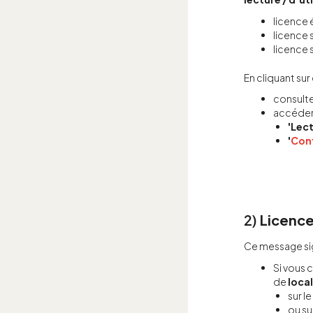
licence 
licence s
licence s
En cliquant sur
consulte
accéder,
'Lect
'
Conf
2)
Licence
Ce message sig
Si vous 
de
loca
sur le
ou su