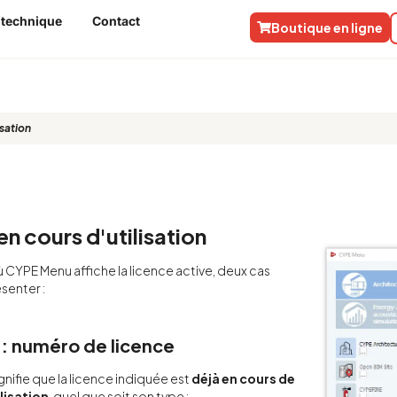
 technique
Contact
Boutique en ligne
isation
en cours d'utilisation
ù CYPE Menu affiche la licence active, deux cas
senter :
 : numéro de licence
nifie que la licence indiquée est
déjà en cours de
ilisation
, quel que soit son type :