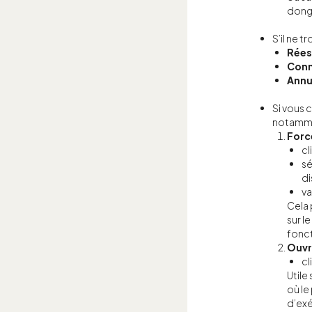
dongl
S’il ne t
Rées
Conn
Annu
Si vous 
notamme
Force
cl
sé
di
va
Cela 
sur l
fonct
Ouvr
cl
Utile
où l
d’exé