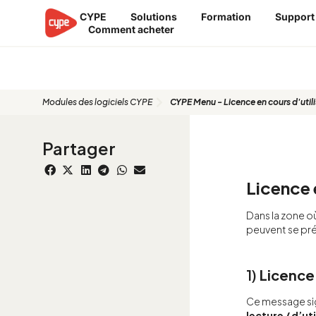
Aller
CYPE
Solutions
Formation
Support
au
Comment acheter
contenu
Modules des logiciels CYPE
CYPE Menu - Licence en cours d'util
Partager
Licence 
Dans la zone o
peuvent se pré
1)
Licence
Ce message sig
lecture / d’ut