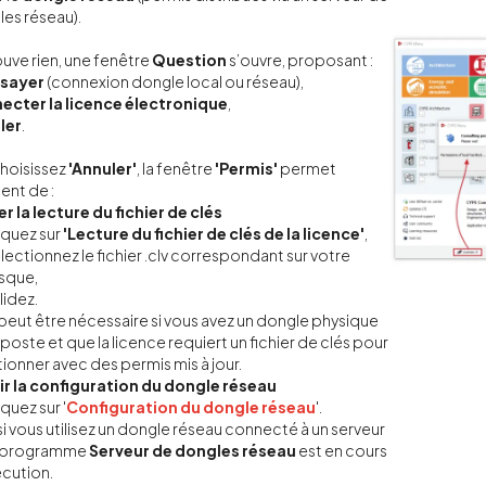
es réseau).
rouve rien, une fenêtre
Question
s’ouvre, proposant :
sayer
(connexion dongle local ou réseau),
ecter la licence électronique
,
ler
.
choisissez
'Annuler'
, la fenêtre
'Permis'
permet
nt de :
r la lecture du fichier de clés
iquez sur
'Lecture du fichier de clés de la licence'
,
lectionnez le fichier .clv correspondant sur votre
sque,
lidez.
peut être nécessaire si vous avez un dongle physique
e poste et que la licence requiert un fichier de clés pour
ionner avec des permis mis à jour.
ir la configuration du dongle réseau
iquez sur '
Configuration du dongle réseau
'.
 si vous utilisez un dongle réseau connecté à un serveur
e programme
Serveur de dongles réseau
est en cours
cution.