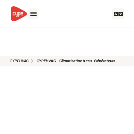
Aller
au
contenu
CYPEHVAC - Climatisation à eau.
Générateurs
CYPEHVAC
CYPEHVAC - Climatisation à eau. Générateurs