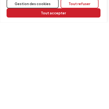
Gestion des cookies
Tout refuser
Tout accepter
Partager
Logiciels concernés
CYPEHVAC
INFORMATION
Contact
Mentions légales