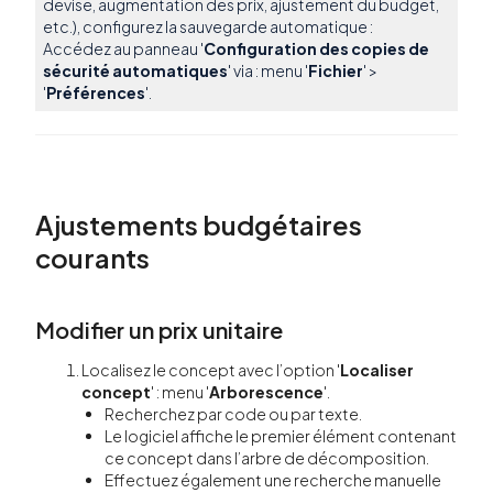
devise, augmentation des prix, ajustement du budget,
etc.), configurez la sauvegarde automatique :
Accédez au panneau '
Configuration des copies de
sécurité automatiques
' via : menu '
Fichier
' >
'
Préférences
'.
Ajustements budgétaires
courants
Modifier un prix unitaire
Localisez le concept avec l’option '
Localiser
concept
' : menu '
Arborescence
'.
Recherchez par code ou par texte.
Le logiciel affiche le premier élément contenant
ce concept dans l’arbre de décomposition.
Effectuez également une recherche manuelle