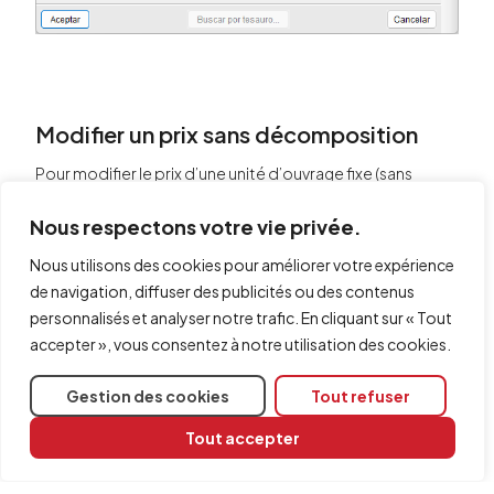
Modifier un prix sans décomposition
Pour modifier le prix d’une unité d’ouvrage fixe (sans
décomposition), placez-vous dans sa case de coût et
saisissez le nouveau montant.
Nous respectons votre vie privée.
Comme la modification s’effectue sur le coût final, le
Nous utilisons des cookies pour améliorer votre expérience
logiciel déduit automatiquement le pourcentage
de navigation, diffuser des publicités ou des contenus
correspondant aux frais de chantier imputables à
l’ensemble de l’ouvrage.
personnalisés et analyser notre trafic. En cliquant sur « Tout
accepter », vous consentez à notre utilisation des cookies.
Gestion des cookies
Tout refuser
Tout accepter