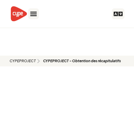
Aller
au
contenu
CYPEPROJECT - Obtention des
récapitulatifs
CYPEPROJECT
CYPEPROJECT - Obtention des récapitulatifs