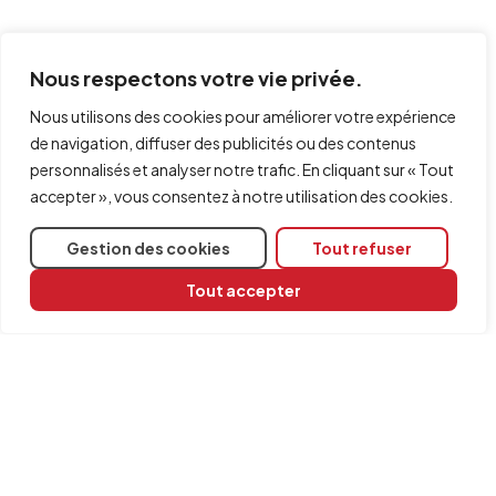
Normes implémentées
Nous respectons votre vie privée.
Nous utilisons des cookies pour améliorer votre expérience
Plus d'informations :
de navigation, diffuser des publicités ou des contenus
Vous pouvez consulter le large éventail de normes
personnalisés et analyser notre trafic. En cliquant sur « Tout
prises en compte par les logiciels CYPE via ce
lien
.
accepter », vous consentez à notre utilisation des cookies.
Gestion des cookies
Tout refuser
Tout accepter
Partager
Logiciels concernés
Poutres continues
Vérification et analyse du poinçonnement dans les dalles