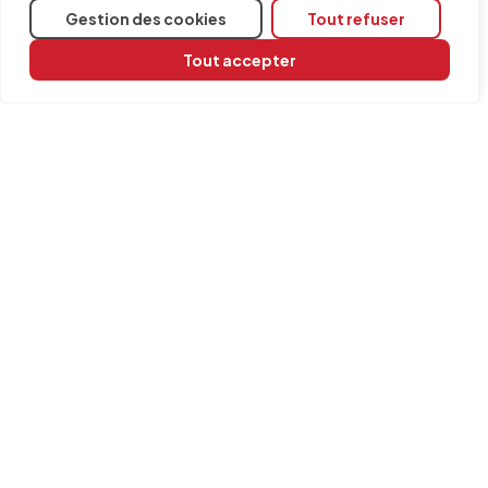
CYPE Architecture
, pour réaliser la modélisation
Gestion des cookies
Tout refuser
architecturale des bâtiments.
Tout accepter
Partager
Logiciels concernés
Open BIM Site
INFORMATION
Contact
Mentions légales
Politique de cookies