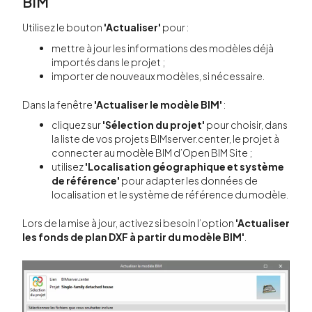
BIM
Utilisez le bouton
'Actualiser'
pour :
mettre à jour les informations des modèles déjà
importés dans le projet ;
importer de nouveaux modèles, si nécessaire.
Dans la fenêtre
'Actualiser le modèle BIM'
:
cliquez sur
'Sélection du projet'
pour choisir, dans
la liste de vos projets BIMserver.center, le projet à
connecter au modèle BIM d’Open BIM Site ;
utilisez
'Localisation géographique et système
de référence'
pour adapter les données de
localisation et le système de référence du modèle.
Lors de la mise à jour, activez si besoin l’option
'Actualiser
les fonds de plan DXF à partir du modèle BIM'
.