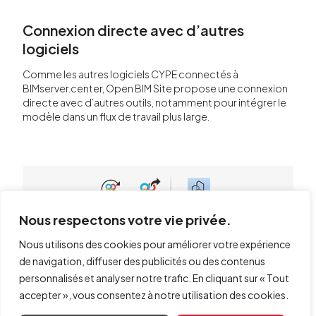
Connexion directe avec d’autres
logiciels
Comme les autres logiciels CYPE connectés à
BIMserver.center, Open BIM Site propose une connexion
directe avec d’autres outils, notamment pour intégrer le
modèle dans un flux de travail plus large.
Nous respectons votre vie privée.
Nous utilisons des cookies pour améliorer votre expérience
de navigation, diffuser des publicités ou des contenus
personnalisés et analyser notre trafic. En cliquant sur « Tout
Depuis le menu de BIMserver.center, envoyez le modèle
accepter », vous consentez à notre utilisation des cookies.
BIM d’Open BIM Site vers :